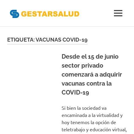
Gestarsal
MENÚ
Asociación
Saltar
de
Empresas
al
ETIQUETA:
VACUNAS COVID-19
Gestoras
contenido
del
Aseguramiento
Desde el 15 de junio
de
sector privado
la
comenzará a adquirir
Salud
vacunas contra la
COVID-19
Si bien la sociedad va
encaminada a la virtualidad y
hoy tenemos la opción de
teletrabajo y educación virtual,