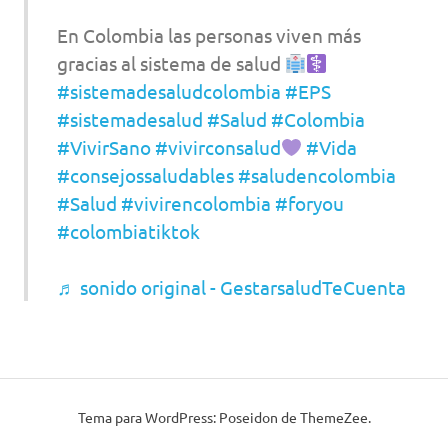
En Colombia las personas viven más
gracias al sistema de salud
#sistemadesaludcolombia
#EPS
#sistemadesalud
#Salud
#Colombia
#VivirSano
#vivirconsalud
#Vida
#consejossaludables
#saludencolombia
#Salud
#vivirencolombia
#foryou
#colombiatiktok
♬ sonido original - GestarsaludTeCuenta
Tema para WordPress: Poseidon de ThemeZee.