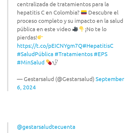
centralizada de tratamientos para la
hepatitis C en Colombia?
Descubre el
proceso completo y su impacto en la salud
pública en este video
¡No te lo
pierdas!
https://t.co/pEICNYgm7Q
#HepatitisC
#SaludPública
#Tratamientos
#EPS
#MinSalud
— Gestarsalud (@Gestarsalud)
September
6, 2024
@gestarsaludtecuenta