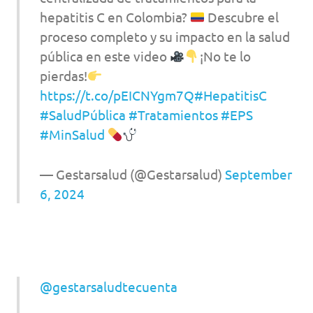
hepatitis C en Colombia?
Descubre el
proceso completo y su impacto en la salud
pública en este video
¡No te lo
pierdas!
https://t.co/pEICNYgm7Q
#HepatitisC
#SaludPública
#Tratamientos
#EPS
#MinSalud
— Gestarsalud (@Gestarsalud)
September
6, 2024
@gestarsaludtecuenta