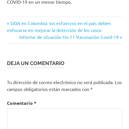
COVID-19 en un menor tiempo.
12
Entrada
Navegación
SIDA en Colombia: los esfuerzos en el país deben
semanas
anterior:
enfocarse en mejorar la detección de los casos
de
Acin
Siguiente
Informe de situación No.11 Vacunación Covid-19
entrada:
Asociación
entradas
Colombiana
de
Infectología
DEJA UN COMENTARIO
atrasar
segunda
Tu dirección de correo electrónico no será publicada.
Los
dosis
campos obligatorios están marcados con
*
Coronavirus
COVID-
Comentario
*
19
estudios
intervalo