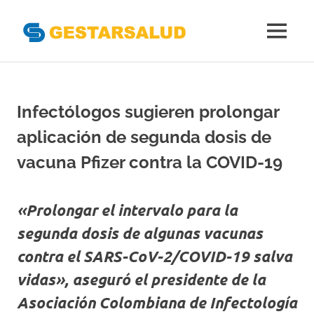
Gestarsal
MENÚ
Asociación
Saltar
de
al
Empresas
Gestoras
contenido
Infectólogos sugieren prolongar
del
Aseguramiento
aplicación de segunda dosis de
de
la
vacuna Pfizer contra la COVID-19
Salud
«Prolongar el intervalo para la
segunda dosis de algunas vacunas
contra el SARS-CoV-2/COVID-19 salva
vidas», aseguró el presidente de la
Asociación Colombiana de Infectología