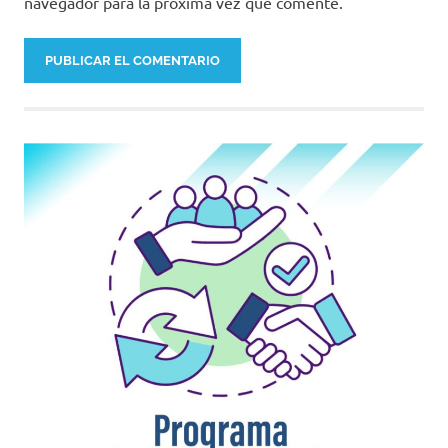
navegador para la próxima vez que comente.
Pfizer/BioNTech
vacunación
Vacunación
Covid-19
vacunas
Vacunas
Covid-
19