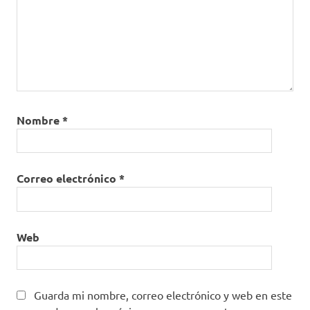
vacunación
mRNA
Pfizer
Pfizer/BioNTech
recomendaciones
SARS-
CoV-
Nombre
*
2
segunda
dosis
Correo electrónico
*
vacuna
Vacuna
Covid-
Web
19
Vacuna
de
Pfizer
Guarda mi nombre, correo electrónico y web en este
Vacuna