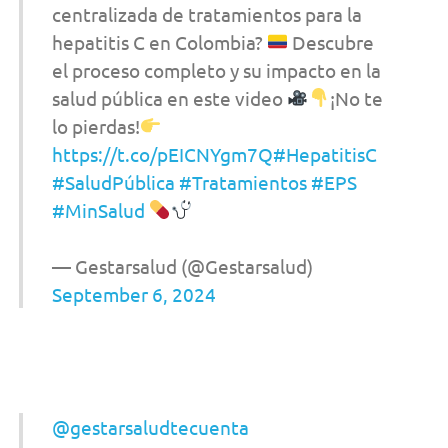
centralizada de tratamientos para la
hepatitis C en Colombia?
Descubre
el proceso completo y su impacto en la
salud pública en este video
¡No te
lo pierdas!
https://t.co/pEICNYgm7Q
#HepatitisC
#SaludPública
#Tratamientos
#EPS
#MinSalud
— Gestarsalud (@Gestarsalud)
September 6, 2024
@gestarsaludtecuenta