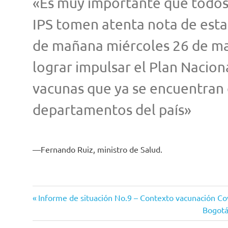
«Es muy importante que todos 
IPS tomen atenta nota de esta 
de mañana miércoles 26 de may
lograr impulsar el Plan Nacion
vacunas que ya se encuentran 
departamentos del país»
Fernando Ruiz, ministro de Salud.
55
Entrada
Navegación
Informe de situación No.9 – Contexto vacunación Co
años
anterior:
Siguie
Bogotá
de
59
entrad