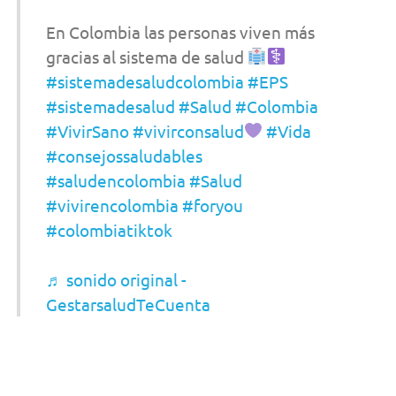
En Colombia las personas viven más
gracias al sistema de salud
#sistemadesaludcolombia
#EPS
#sistemadesalud
#Salud
#Colombia
#VivirSano
#vivirconsalud
#Vida
#consejossaludables
#saludencolombia
#Salud
#vivirencolombia
#foryou
#colombiatiktok
♬ sonido original -
GestarsaludTeCuenta