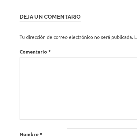
años
entradas
Comité
Asesor
DEJA UN COMENTARIO
de
Vacunas
Tu dirección de correo electrónico no será publicada.
L
Docentes
Educacióin
Comentario
*
media
Educación
básica
eps
Fernando
Ruiz
fuerzas
militares
ips
Ministerio
Nombre
*
de Salud