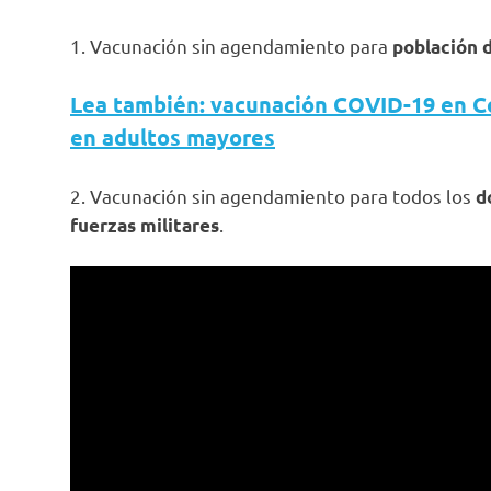
1. Vacunación sin agendamiento para
población d
Lea también: vacunación COVID-19 en C
en adultos mayores
2. Vacunación sin agendamiento para todos los
d
.
fuerzas militares