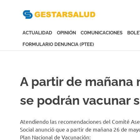
Gesta
Asociación
de
ACTUALIDAD
OPINIÓN
COMUNICACIONES
BOLE
Empresas
Gestoras
FORMULARIO DENUNCIA (PTEE)
del
Saltar
Aseguramiento
al
de
contenido
la
A partir de mañana
Salud
se podrán vacunar si
Atendiendo las recomendaciones del Comité Aseso
Social anunció que a partir de mañana 26 de may
Plan Nacional de Vacunación: