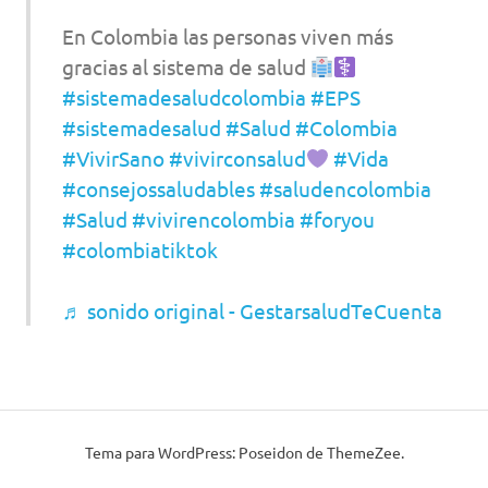
En Colombia las personas viven más
gracias al sistema de salud
#sistemadesaludcolombia
#EPS
#sistemadesalud
#Salud
#Colombia
#VivirSano
#vivirconsalud
#Vida
#consejossaludables
#saludencolombia
#Salud
#vivirencolombia
#foryou
#colombiatiktok
♬ sonido original - GestarsaludTeCuenta
Tema para WordPress: Poseidon de ThemeZee.