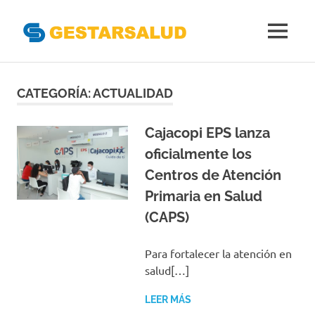
Gestarsal
MENÚ
Asociación
Saltar
de
Empresas
al
CATEGORÍA:
ACTUALIDAD
Gestoras
contenido
del
Aseguramiento
Cajacopi EPS lanza
de
oficialmente los
la
Centros de Atención
Salud
Primaria en Salud
(CAPS)
Para fortalecer la atención en
salud[…]
LEER MÁS