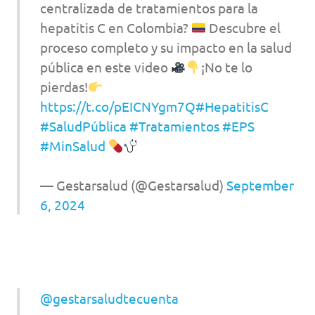
centralizada de tratamientos para la
hepatitis C en Colombia?
Descubre el
proceso completo y su impacto en la salud
pública en este video
¡No te lo
pierdas!
https://t.co/pEICNYgm7Q
#HepatitisC
#SaludPública
#Tratamientos
#EPS
#MinSalud
— Gestarsalud (@Gestarsalud)
September
6, 2024
@gestarsaludtecuenta