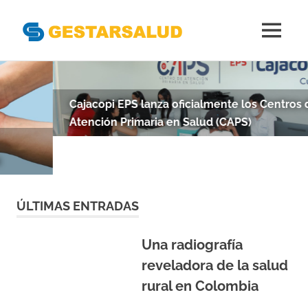
Gestarsal
MENÚ
Asociación
Saltar
de
al
Empresas
Gestoras
contenido
Cajacopi EPS lanza oficialmente los Centros de
del
Atención Primaria en Salud (CAPS)
Aseguramiento
de
la
Salud
ÚLTIMAS ENTRADAS
Una radiografía
reveladora de la salud
rural en Colombia
Reviva la entrevista con