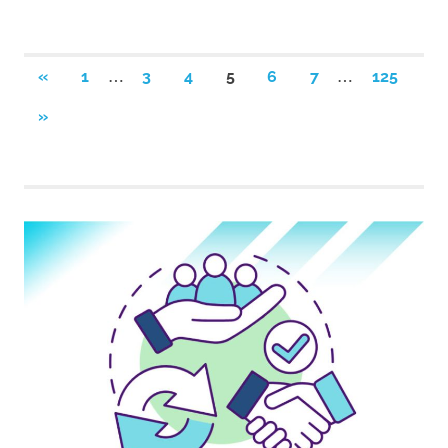
Navegación
…
…
ENTRADAS
«
1
3
4
5
6
7
125
ANTERIORES
de
SIGUIENTES
»
ENTRADAS
entradas