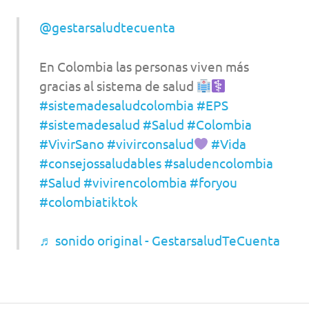
@gestarsaludtecuenta
En Colombia las personas viven más
gracias al sistema de salud
#sistemadesaludcolombia
#EPS
#sistemadesalud
#Salud
#Colombia
#VivirSano
#vivirconsalud
#Vida
#consejossaludables
#saludencolombia
#Salud
#vivirencolombia
#foryou
#colombiatiktok
♬ sonido original - GestarsaludTeCuenta
Tema para WordPress: Poseidon de ThemeZee.