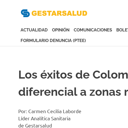
Gesta
Asociación
de
ACTUALIDAD
OPINIÓN
COMUNICACIONES
BOLE
Empresas
Gestoras
FORMULARIO DENUNCIA (PTEE)
del
Saltar
Aseguramiento
al
de
contenido
la
Los éxitos de Colom
Salud
diferencial a zonas 
Por: Carmen Cecilia Laborde
Líder Analítica Sanitaria
de Gestarsalud