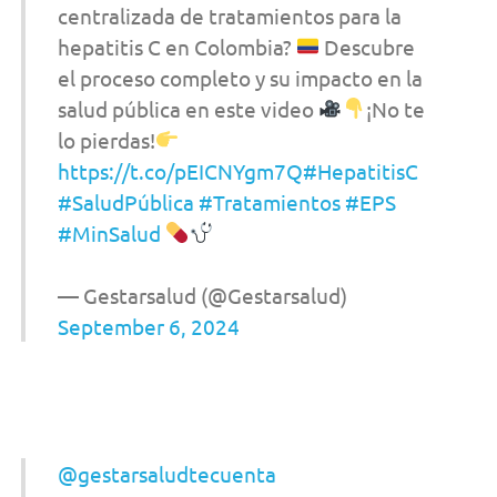
centralizada de tratamientos para la
hepatitis C en Colombia?
Descubre
el proceso completo y su impacto en la
salud pública en este video
¡No te
lo pierdas!
https://t.co/pEICNYgm7Q
#HepatitisC
#SaludPública
#Tratamientos
#EPS
#MinSalud
— Gestarsalud (@Gestarsalud)
September 6, 2024
@gestarsaludtecuenta