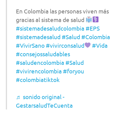
En Colombia las personas viven más
gracias al sistema de salud
#sistemadesaludcolombia
#EPS
#sistemadesalud
#Salud
#Colombia
#VivirSano
#vivirconsalud
#Vida
#consejossaludables
#saludencolombia
#Salud
#vivirencolombia
#foryou
#colombiatiktok
♬ sonido original -
GestarsaludTeCuenta