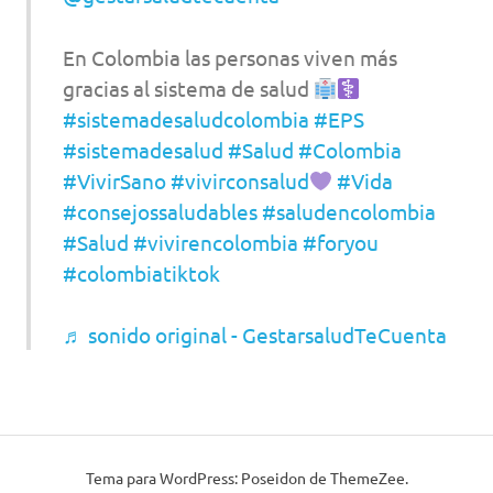
En Colombia las personas viven más
gracias al sistema de salud
#sistemadesaludcolombia
#EPS
#sistemadesalud
#Salud
#Colombia
#VivirSano
#vivirconsalud
#Vida
#consejossaludables
#saludencolombia
#Salud
#vivirencolombia
#foryou
#colombiatiktok
♬ sonido original - GestarsaludTeCuenta
Tema para WordPress: Poseidon de ThemeZee.