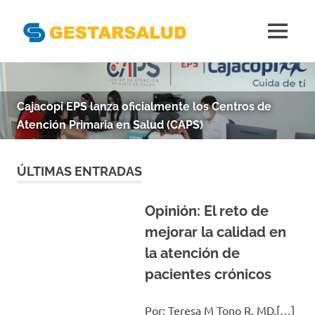
Gestarsal
MENÚ
Asociación
Saltar
de
al
Empresas
Gestoras
contenido
del
Aseguramiento
de
Celebramos 23 Años de Compromiso con la Salud
la
de los Colombianos
ÚLTIMAS ENTRADAS
Salud
Opinión: El reto de
mejorar la calidad en
la atención de
pacientes crónicos
Por: Teresa M Tono R, MD,[…]