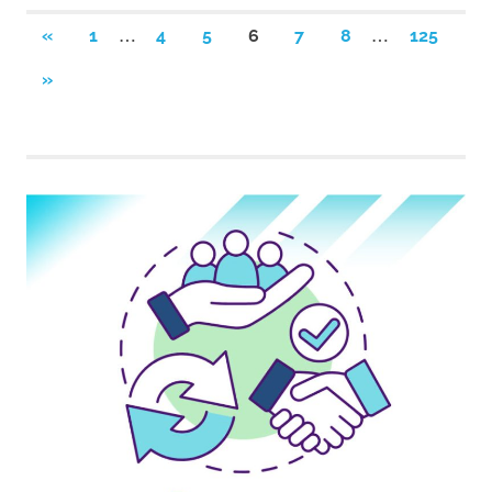
Navegación
…
…
ENTRADAS
«
1
4
5
6
7
8
125
ANTERIORES
de
SIGUIENTES
»
ENTRADAS
entradas