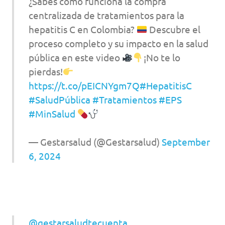
¿Sabes cómo funciona la compra
centralizada de tratamientos para la
hepatitis C en Colombia?
Descubre el
proceso completo y su impacto en la salud
pública en este video
¡No te lo
pierdas!
https://t.co/pEICNYgm7Q
#HepatitisC
#SaludPública
#Tratamientos
#EPS
#MinSalud
— Gestarsalud (@Gestarsalud)
September
6, 2024
@gestarsaludtecuenta