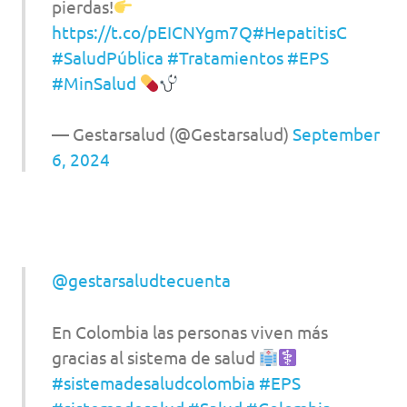
pierdas!
https://t.co/pEICNYgm7Q
#HepatitisC
#SaludPública
#Tratamientos
#EPS
#MinSalud
— Gestarsalud (@Gestarsalud)
September
6, 2024
@gestarsaludtecuenta
En Colombia las personas viven más
gracias al sistema de salud
#sistemadesaludcolombia
#EPS