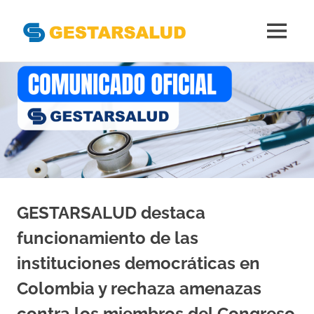
Gestarsal
MENÚ
Asociación
Saltar
de
al
Empresas
Gestoras
contenido
del
Aseguramiento
de
la
Salud
GESTARSALUD destaca
funcionamiento de las
instituciones democráticas en
Colombia y rechaza amenazas
contra los miembros del Congreso