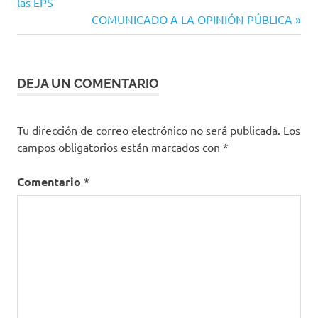
de
las EPS
Ministerio
Siguiente
COMUNICADO A LA OPINIÓN PÚBLICA
de Salud
entradas
entrada:
MinSalud
OMS
Organizacion
DEJA UN COMENTARIO
Mundial de la
Salud
Tu dirección de correo electrónico no será publicada.
Los
salud
campos obligatorios están marcados con
*
Comentario
*