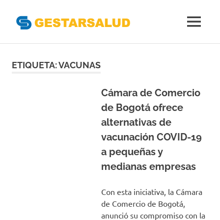
Gestarsal
MENÚ
Asociación
Saltar
de
Empresas
al
ETIQUETA:
VACUNAS
Gestoras
contenido
del
Aseguramiento
Cámara de Comercio
de
de Bogotá ofrece
la
alternativas de
Salud
vacunación COVID-19
a pequeñas y
medianas empresas
Con esta iniciativa, la Cámara
de Comercio de Bogotá,
anunció su compromiso con la