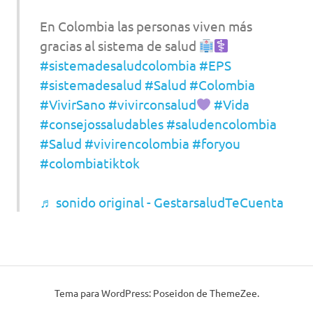
En Colombia las personas viven más
gracias al sistema de salud
#sistemadesaludcolombia
#EPS
#sistemadesalud
#Salud
#Colombia
#VivirSano
#vivirconsalud
#Vida
#consejossaludables
#saludencolombia
#Salud
#vivirencolombia
#foryou
#colombiatiktok
♬ sonido original - GestarsaludTeCuenta
Tema para WordPress: Poseidon de ThemeZee.