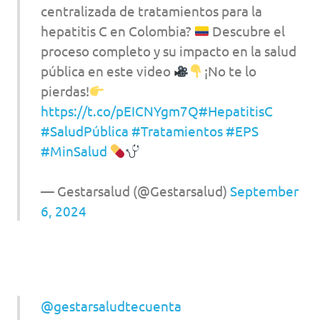
centralizada de tratamientos para la
hepatitis C en Colombia?
Descubre el
proceso completo y su impacto en la salud
pública en este video
¡No te lo
pierdas!
https://t.co/pEICNYgm7Q
#HepatitisC
#SaludPública
#Tratamientos
#EPS
#MinSalud
— Gestarsalud (@Gestarsalud)
September
6, 2024
@gestarsaludtecuenta