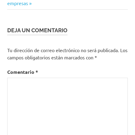
entradas
empresas
INNOS
INNpulsa
Instituto de
Prospectiva
DEJA UN COMENTARIO
e
Innovación
en Salud
Tu dirección de correo electrónico no será publicada.
Los
MinTIC
campos obligatorios están marcados con
*
posición
Comentario
*
de
privados
Propiedad
intelectual
sistema
de
patentes
Universidad
El Bosque