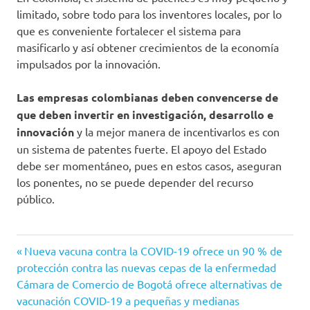
limitado, sobre todo para los inventores locales, por lo
que es conveniente fortalecer el sistema para
masificarlo y así obtener crecimientos de la economía
impulsados por la innovación.
Las empresas colombianas deben convencerse de
que deben invertir en investigación, desarrollo e
innovación
y la mejor manera de incentivarlos es con
un sistema de patentes fuerte. El apoyo del Estado
debe ser momentáneo, pues en estos casos, aseguran
los ponentes, no se puede depender del recurso
público.
AFIDRO
Entrada
Navegación
Nueva vacuna contra la COVID-19 ofrece un 90 % de
Coronavirus
anterior:
protección contra las nuevas cepas de la enfermedad
de
Siguiente
Cámara de Comercio de Bogotá ofrece alternativas de
COVID-
entrada:
vacunación COVID-19 a pequeñas y medianas
19