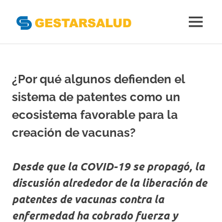
Gestarsal
MENÚ
Asociación
Saltar
de
al
Empresas
Gestoras
contenido
¿Por qué algunos defienden el
del
Aseguramiento
sistema de patentes como un
de
la
ecosistema favorable para la
Salud
creación de vacunas?
Desde que la COVID-19 se propagó, la
discusión alrededor de la liberación de
patentes de vacunas contra la
enfermedad ha cobrado fuerza y