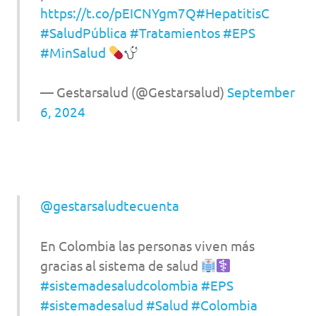
https://t.co/pEICNYgm7Q
#HepatitisC
#SaludPública
#Tratamientos
#EPS
#MinSalud
— Gestarsalud (@Gestarsalud)
September
6, 2024
@gestarsaludtecuenta
En Colombia las personas viven más
gracias al sistema de salud
#sistemadesaludcolombia
#EPS
#sistemadesalud
#Salud
#Colombia