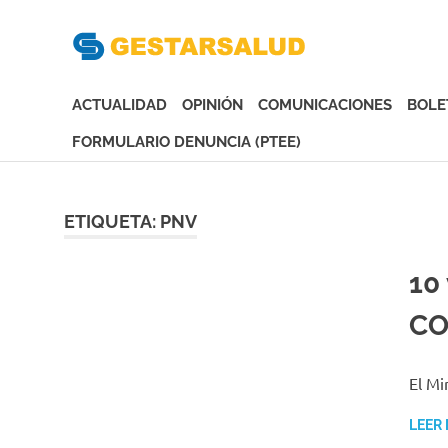
Gesta
Asociación
de
ACTUALIDAD
OPINIÓN
COMUNICACIONES
BOLE
Empresas
Gestoras
FORMULARIO DENUNCIA (PTEE)
del
Saltar
Aseguramiento
al
de
contenido
ETIQUETA:
PNV
la
Salud
10
CO
El Mi
LEER