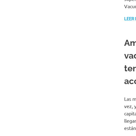
Vacun
LEER
Am
va
ter
ac
Las m
vez, 
capit
llega
están