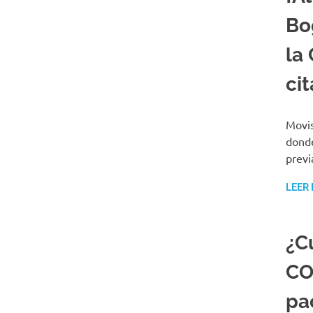
Bo
la
cit
Movis
donde
previ
LEER
¿C
CO
pa