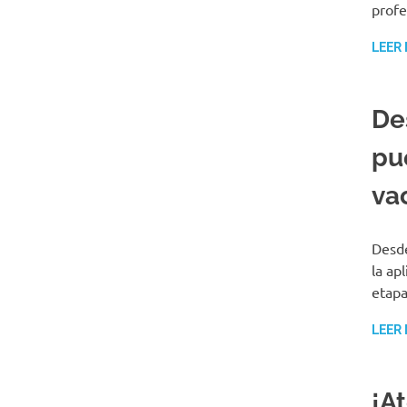
profe
LEER
De
pu
va
Desde
la ap
etapa
LEER
¡A