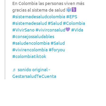
En Colombia las personas viven más
gracias al sistema de salud
#sistemadesaludcolombia
#EPS
#sistemadesalud
#Salud
#Colombia
#VivirSano
#vivirconsalud
#Vida
#consejossaludables
#saludencolombia
#Salud
#vivirencolombia
#foryou
#colombiatiktok
♬ sonido original -
GestarsaludTeCuenta