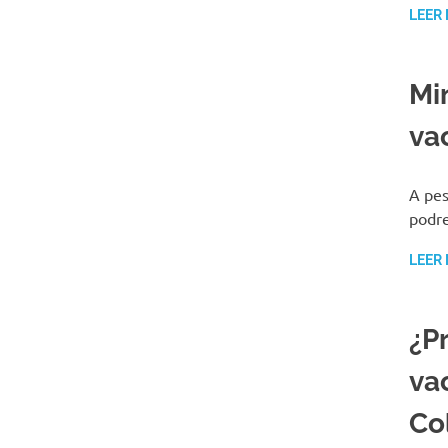
LEER
Mi
va
A pes
podre
LEER
¿P
va
Co