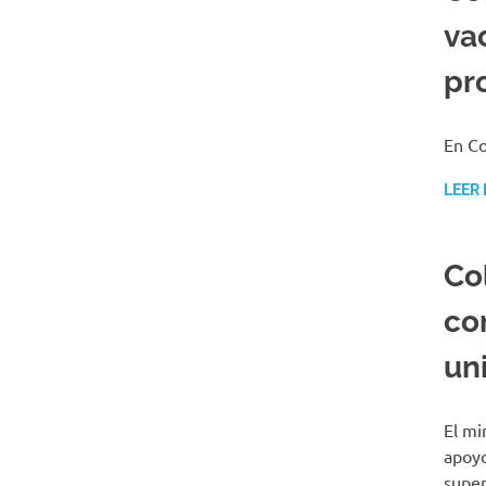
va
pr
En Co
LEER
Co
co
uni
El mi
apoyo
super