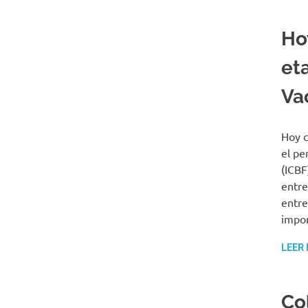
Ho
et
Va
Hoy c
el pe
(ICBF
entre
entre
impor
LEER
Co