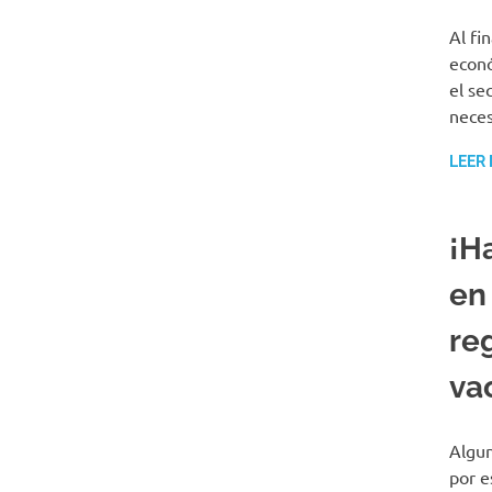
Al fi
econó
el se
neces
LEER
¡H
en
reg
va
Algun
por e