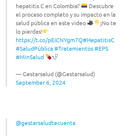
hepatitis C en Colombia?
Descubre
el proceso completo y su impacto en la
salud pública en este video
¡No te
lo pierdas!
https://t.co/pEICNYgm7Q
#HepatitisC
#SaludPública
#Tratamientos
#EPS
#MinSalud
— Gestarsalud (@Gestarsalud)
September 6, 2024
@gestarsaludtecuenta