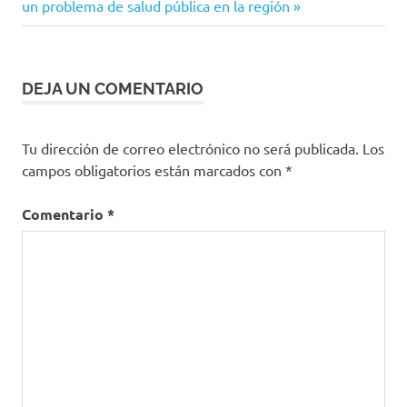
entrada:
un problema de salud pública en la región
Fernando
entradas
Ruiz
Luis
Alexander
DEJA UN COMENTARIO
Moscoso
Médicos
Mi
Tu dirección de correo electrónico no será publicada.
Los
Vacuna
campos obligatorios están marcados con
*
Ministerio
de Salud
Comentario
*
MinSalud
Personal
de salud
personal
en salud
Personal
médico
PISIS