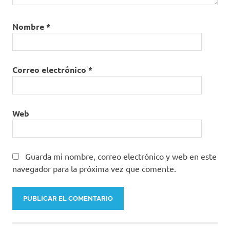
Plan
Nacional
Nombre
*
de
Vacunación
PNV
Correo electrónico
*
ReTHUS
SISPRO
viceministro
Web
de salud
Guarda mi nombre, correo electrónico y web en este
navegador para la próxima vez que comente.