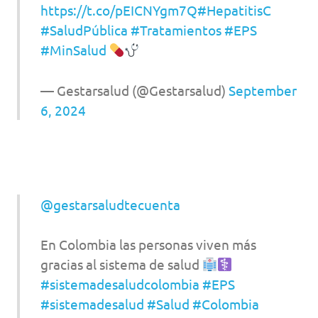
https://t.co/pEICNYgm7Q
#HepatitisC
#SaludPública
#Tratamientos
#EPS
#MinSalud
— Gestarsalud (@Gestarsalud)
September
6, 2024
@gestarsaludtecuenta
En Colombia las personas viven más
gracias al sistema de salud
#sistemadesaludcolombia
#EPS
#sistemadesalud
#Salud
#Colombia