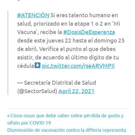
#ATENCIÓN
Si eres talento humano en
salud, priorizado en la etapa 1 o 2 en 'Mi
Vacuna', recibe la
#DosisDeEsperanza
desde este jueves 22 hasta el domingo 25
de abril. Verifica el punto al que debes
asistir, de acuerdo al último dígito de tu
cédula
pic.twitter.com/rseARVMPIl
— Secretaría Distrital de Salud
(@SectorSalud)
April 22, 2021
Coronavirus
Entrada
Navegación
Cinco cosas que debe saber sobre pérdida de gusto y
COVID-
anterior:
olfato por COVID-19
de
19
Siguiente
Disminución de vacunación contra la difteria representa