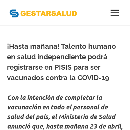
Gestarsal
MENÚ
Asociación
Saltar
de
al
Empresas
Gestoras
contenido
¡Hasta mañana! Talento humano
del
Aseguramiento
en salud independiente podrá
de
la
registrarse en PISIS para ser
Salud
vacunados contra la COVID-19
Con la intención de completar la
vacunación en todo el personal de
salud del país, el Ministerio de Salud
anunció que, hasta mañana 23 de abril,