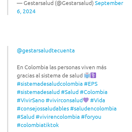
— Gestarsalud (@Gestarsalud)
September
6, 2024
@gestarsaludtecuenta
En Colombia las personas viven más
gracias al sistema de salud
#sistemadesaludcolombia
#EPS
#sistemadesalud
#Salud
#Colombia
#VivirSano
#vivirconsalud
#Vida
#consejossaludables
#saludencolombia
#Salud
#vivirencolombia
#foryou
#colombiatiktok