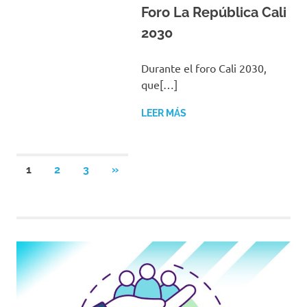
Foro La República Cali
2030
Durante el foro Cali 2030,
que[…]
LEER MÁS
Navegación
SIGUIENTES
1
2
3
»
ENTRADAS
de
entradas