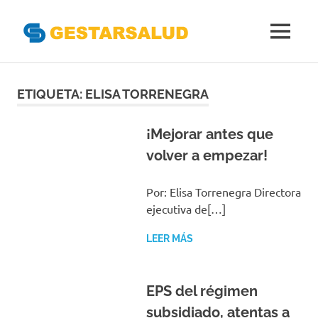
Gestarsal
MENÚ
Asociación
Saltar
de
Empresas
al
ETIQUETA:
ELISA TORRENEGRA
Gestoras
contenido
del
Aseguramiento
¡Mejorar antes que
de
volver a empezar!
la
Salud
Por: Elisa Torrenegra Directora
ejecutiva de[…]
LEER MÁS
EPS del régimen
subsidiado, atentas a