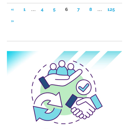
Navegación
…
…
ENTRADAS
«
1
4
5
6
7
8
125
ANTERIORES
de
SIGUIENTES
»
ENTRADAS
entradas