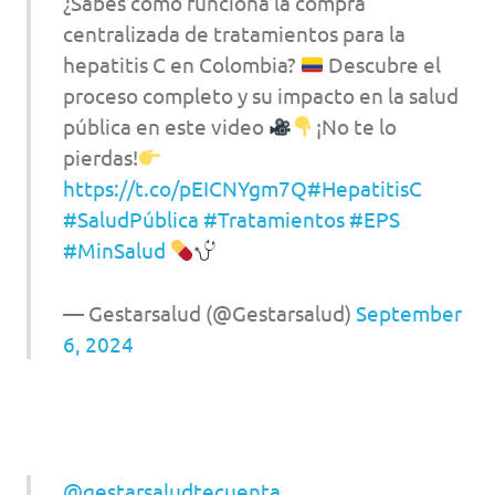
¿Sabes cómo funciona la compra
centralizada de tratamientos para la
hepatitis C en Colombia?
Descubre el
proceso completo y su impacto en la salud
pública en este video
¡No te lo
pierdas!
https://t.co/pEICNYgm7Q
#HepatitisC
#SaludPública
#Tratamientos
#EPS
#MinSalud
— Gestarsalud (@Gestarsalud)
September
6, 2024
@gestarsaludtecuenta