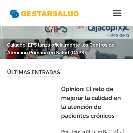
Gestarsal
MENÚ
Asociación
Saltar
de
al
Empresas
Gestoras
contenido
Cajacopi EPS lanza oficialmente los Centros de
del
Atención Primaria en Salud (CAPS)
Aseguramiento
de
la
ÚLTIMAS ENTRADAS
Salud
Opinión: El reto de
mejorar la calidad en
la atención de
pacientes crónicos
Por: Teresa M Tono R, MD,[…]