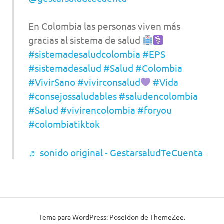
En Colombia las personas viven más
gracias al sistema de salud
#sistemadesaludcolombia
#EPS
#sistemadesalud
#Salud
#Colombia
#VivirSano
#vivirconsalud
#Vida
#consejossaludables
#saludencolombia
#Salud
#vivirencolombia
#foryou
#colombiatiktok
♬ sonido original - GestarsaludTeCuenta
Tema para WordPress: Poseidon de ThemeZee.