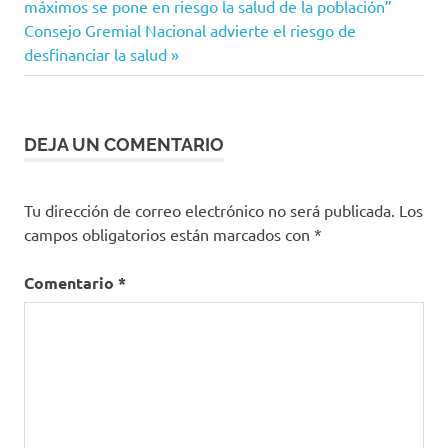
colombia
anterior:
máximos se pone en riesgo la salud de la población”
de
Siguiente
Consejo Gremial Nacional advierte el riesgo de
Informe
entrada:
desfinanciar la salud
Semanal
entradas
recomendaciones
salud
DEJA UN COMENTARIO
Tu dirección de correo electrónico no será publicada.
Los
campos obligatorios están marcados con
*
Comentario
*