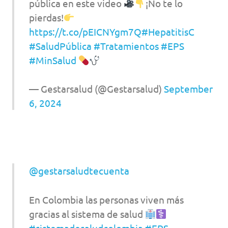
pública en este video
¡No te lo
pierdas!
https://t.co/pEICNYgm7Q
#HepatitisC
#SaludPública
#Tratamientos
#EPS
#MinSalud
— Gestarsalud (@Gestarsalud)
September
6, 2024
@gestarsaludtecuenta
En Colombia las personas viven más
gracias al sistema de salud
#sistemadesaludcolombia
#EPS