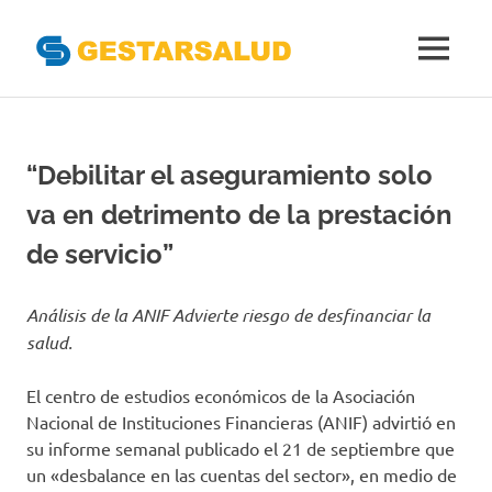
Gestarsal
MENÚ
Asociación
Saltar
de
al
Empresas
Gestoras
contenido
“Debilitar el aseguramiento solo
del
Aseguramiento
va en detrimento de la prestación
de
la
de servicio”
Salud
Análisis de la ANIF Advierte riesgo de desfinanciar la
salud.
El centro de estudios económicos de la Asociación
Nacional de Instituciones Financieras (ANIF) advirtió en
su informe semanal publicado el 21 de septiembre que
un «desbalance en las cuentas del sector», en medio de