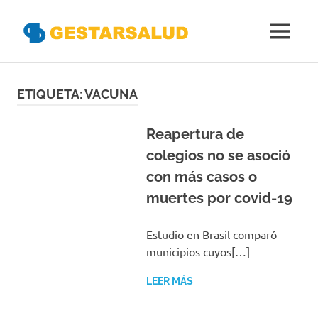
Gestarsal
MENÚ
Asociación
Saltar
de
Empresas
al
ETIQUETA:
VACUNA
Gestoras
contenido
del
Aseguramiento
Reapertura de
de
colegios no se asoció
la
con más casos o
Salud
muertes por covid-19
Estudio en Brasil comparó
municipios cuyos[…]
LEER MÁS