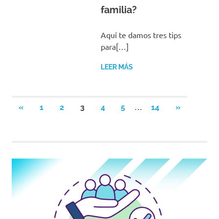
familia?
Aquí te damos tres tips
para[…]
LEER MÁS
Navegación
…
ENTRADAS
SIGUIENTE
«
1
2
3
4
5
14
»
ANTERIORES
ENTRADAS
de
entradas