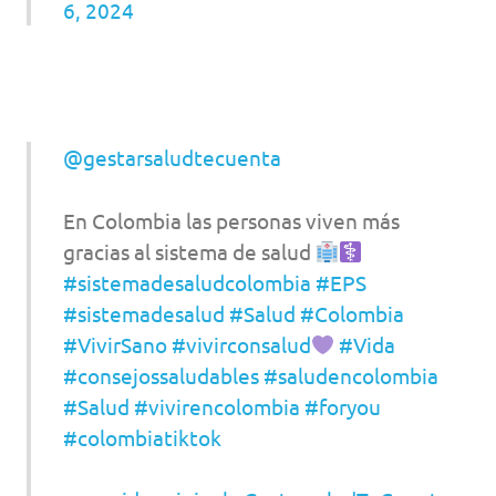
6, 2024
@gestarsaludtecuenta
En Colombia las personas viven más
gracias al sistema de salud
#sistemadesaludcolombia
#EPS
#sistemadesalud
#Salud
#Colombia
#VivirSano
#vivirconsalud
#Vida
#consejossaludables
#saludencolombia
#Salud
#vivirencolombia
#foryou
#colombiatiktok