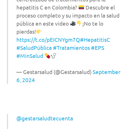
hepatitis C en Colombia?
Descubre el
proceso completo y su impacto en la salud
pública en este video
¡No te lo
pierdas!
https://t.co/pEICNYgm7Q
#HepatitisC
#SaludPública
#Tratamientos
#EPS
#MinSalud
— Gestarsalud (@Gestarsalud)
September
6, 2024
@gestarsaludtecuenta