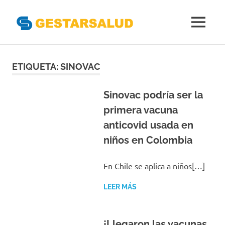
Gestarsal
MENÚ
Asociación
Saltar
de
Empresas
al
ETIQUETA:
SINOVAC
Gestoras
contenido
del
Aseguramiento
Sinovac podría ser la
de
primera vacuna
la
anticovid usada en
Salud
niños en Colombia
En Chile se aplica a niños[…]
LEER MÁS
¡Llegaron las vacunas