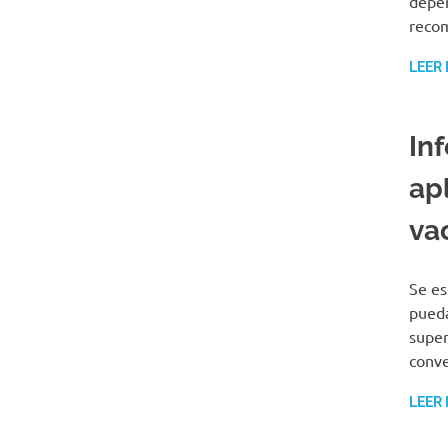
depen
recom
LEER
In
ap
va
Se es
pueda
super
conve
LEER