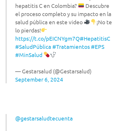
hepatitis C en Colombia?
Descubre
el proceso completo y su impacto en la
salud pública en este video
¡No te
lo pierdas!
https://t.co/pEICNYgm7Q
#HepatitisC
#SaludPública
#Tratamientos
#EPS
#MinSalud
— Gestarsalud (@Gestarsalud)
September 6, 2024
@gestarsaludtecuenta