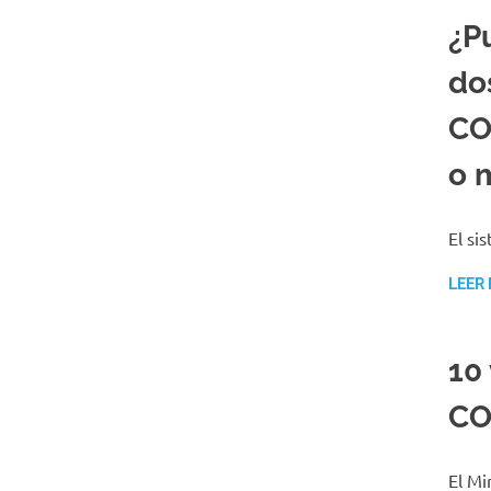
¿P
do
CO
o 
El si
LEER
10
CO
El Mi