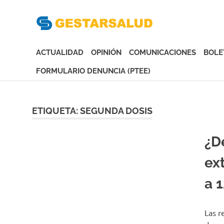
Gesta
Asociación
de
ACTUALIDAD
OPINIÓN
COMUNICACIONES
BOLE
Empresas
Gestoras
FORMULARIO DENUNCIA (PTEE)
del
Saltar
Aseguramiento
al
de
contenido
ETIQUETA:
SEGUNDA DOSIS
la
Salud
¿D
ex
a 
Las r