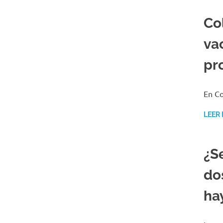
Co
va
pr
En Co
LEER
¿S
do
ha