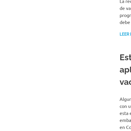
La re
de va
progr
debe 
LEER
Es
ap
va
Algun
con u
esta 
embar
en Co