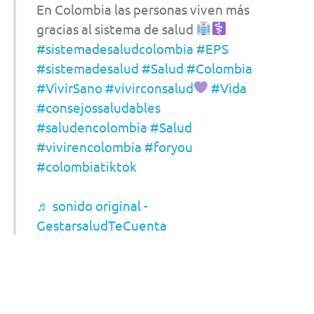
En Colombia las personas viven más
gracias al sistema de salud
#sistemadesaludcolombia
#EPS
#sistemadesalud
#Salud
#Colombia
#VivirSano
#vivirconsalud
#Vida
#consejossaludables
#saludencolombia
#Salud
#vivirencolombia
#foryou
#colombiatiktok
♬ sonido original -
GestarsaludTeCuenta