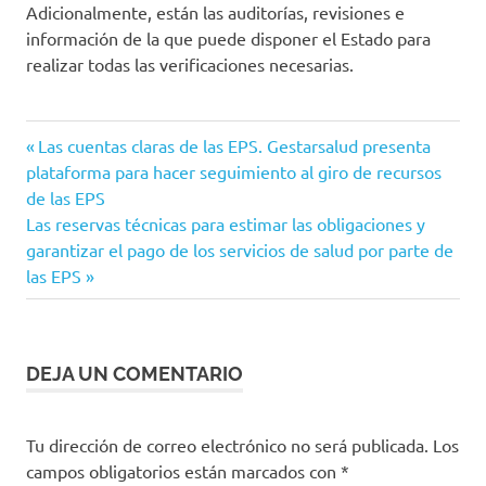
Adicionalmente, están las auditorías, revisiones e
información de la que puede disponer el Estado para
realizar todas las verificaciones necesarias.
colombia
Entrada
Navegación
Las cuentas claras de las EPS. Gestarsalud presenta
eps
anterior:
plataforma para hacer seguimiento al giro de recursos
de
de las EPS
Gestarsalud
Siguiente
Las reservas técnicas para estimar las obligaciones y
Ministerio
entradas
entrada:
garantizar el pago de los servicios de salud por parte de
de Salud
las EPS
MinSalud
OMS
Plan
DEJA UN COMENTARIO
Nacional
de
Vacunación
Tu dirección de correo electrónico no será publicada.
Los
Reforma
campos obligatorios están marcados con
*
a la