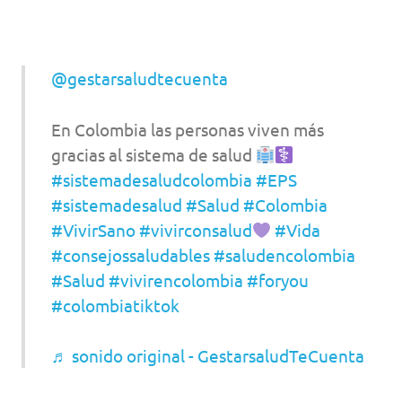
@gestarsaludtecuenta
En Colombia las personas viven más
gracias al sistema de salud
#sistemadesaludcolombia
#EPS
#sistemadesalud
#Salud
#Colombia
#VivirSano
#vivirconsalud
#Vida
#consejossaludables
#saludencolombia
#Salud
#vivirencolombia
#foryou
#colombiatiktok
♬ sonido original - GestarsaludTeCuenta