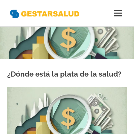
Gestarsal
MENÚ
Asociación
Saltar
de
al
Empresas
Gestoras
contenido
del
Aseguramiento
de
la
¿Dónde está la plata de la salud?
Salud