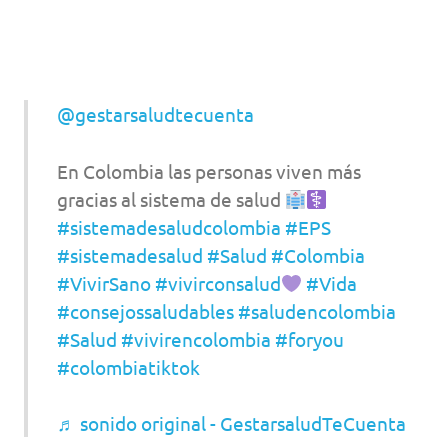
@gestarsaludtecuenta
En Colombia las personas viven más
gracias al sistema de salud
#sistemadesaludcolombia
#EPS
#sistemadesalud
#Salud
#Colombia
#VivirSano
#vivirconsalud
#Vida
#consejossaludables
#saludencolombia
#Salud
#vivirencolombia
#foryou
#colombiatiktok
♬ sonido original - GestarsaludTeCuenta