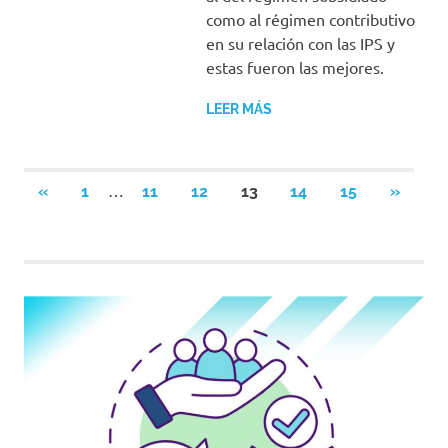
como al régimen contributivo
en su relación con las IPS y
estas fueron las mejores.
LEER MÁS
Navegación
…
ENTRADAS
SIGUIE
«
1
11
12
13
14
15
»
ANTERIORES
ENTRA
de
entradas