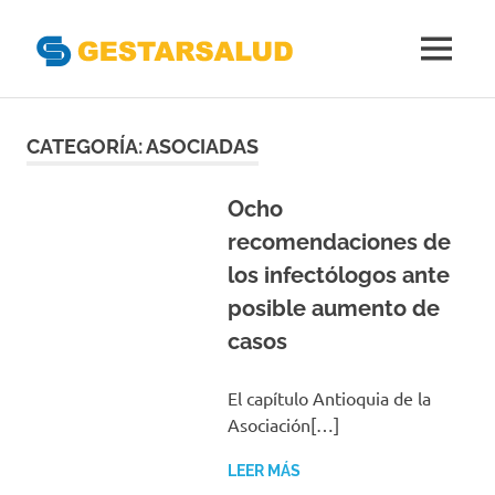
Gestarsal
MENÚ
Asociación
Saltar
de
Empresas
al
CATEGORÍA:
ASOCIADAS
Gestoras
contenido
del
Aseguramiento
Ocho
de
recomendaciones de
la
los infectólogos ante
Salud
posible aumento de
casos
El capítulo Antioquia de la
Asociación[…]
LEER MÁS