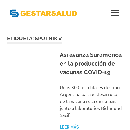
Gestarsal
MENÚ
Asociación
Saltar
de
Empresas
al
ETIQUETA:
SPUTNIK V
Gestoras
contenido
del
Aseguramiento
Así avanza Suramérica
de
en la producción de
la
vacunas COVID-19
Salud
Unos 300 mil dólares destinó
Argentina para el desarrollo
de la vacuna rusa en su país
junto a laboratorios Richmond
Sacif.
LEER MÁS