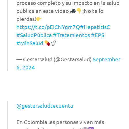
proceso completo y su impacto en la salud
pública en este video
¡No te lo
pierdas!
https://t.co/pEICNYgm7Q
#HepatitisC
#SaludPública
#Tratamientos
#EPS
#MinSalud
— Gestarsalud (@Gestarsalud)
September
6, 2024
@gestarsaludtecuenta
En Colombia las personas viven más