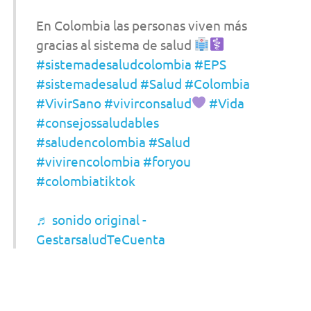
En Colombia las personas viven más
gracias al sistema de salud
#sistemadesaludcolombia
#EPS
#sistemadesalud
#Salud
#Colombia
#VivirSano
#vivirconsalud
#Vida
#consejossaludables
#saludencolombia
#Salud
#vivirencolombia
#foryou
#colombiatiktok
♬ sonido original -
GestarsaludTeCuenta