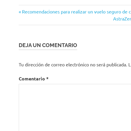
Coronavirus
Entrada
Navegación
Recomendaciones para realizar un vuelo seguro de 
COVID-
anterior:
Siguient
AstraZen
de
19
entrada:
Estudios
entradas
de fase
III
DEJA UN COMENTARIO
Fernando
Ruiz
Tu dirección de correo electrónico no será publicada.
L
Ministerio
de Salud
Comentario
*
MinSalud
reconocimiento
internacional
Revista
Lancet
Revista
The