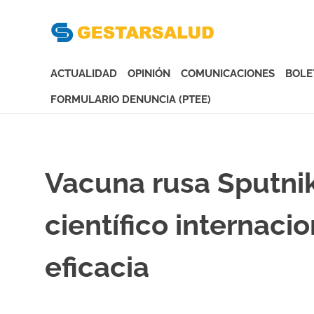
Gesta
Asociación
de
ACTUALIDAD
OPINIÓN
COMUNICACIONES
BOLE
Empresas
Gestoras
FORMULARIO DENUNCIA (PTEE)
del
Saltar
Aseguramiento
al
de
contenido
la
Vacuna rusa Sputnik
Salud
científico internaci
eficacia