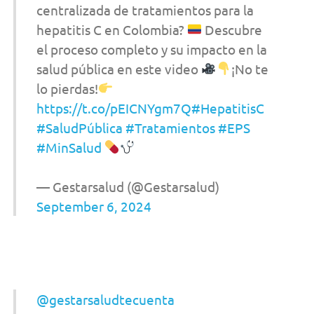
centralizada de tratamientos para la
hepatitis C en Colombia?
Descubre
el proceso completo y su impacto en la
salud pública en este video
¡No te
lo pierdas!
https://t.co/pEICNYgm7Q
#HepatitisC
#SaludPública
#Tratamientos
#EPS
#MinSalud
— Gestarsalud (@Gestarsalud)
September 6, 2024
@gestarsaludtecuenta