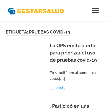
Gestarsal
MENÚ
Asociación
Saltar
de
Empresas
al
ETIQUETA:
PRUEBAS COVID-19
Gestoras
contenido
del
Aseguramiento
La OPS emite alerta
de
para priorizar el uso
la
de pruebas covid-19
Salud
En simultáneo al aumento de
casos[…]
LEER MÁS
¿Participó en una