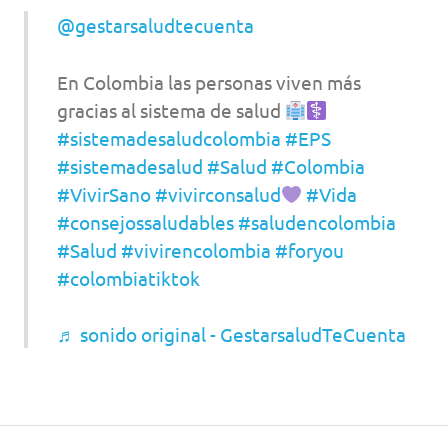
@gestarsaludtecuenta
En Colombia las personas viven más
gracias al sistema de salud
#sistemadesaludcolombia
#EPS
#sistemadesalud
#Salud
#Colombia
#VivirSano
#vivirconsalud
#Vida
#consejossaludables
#saludencolombia
#Salud
#vivirencolombia
#foryou
#colombiatiktok
♬ sonido original - GestarsaludTeCuenta