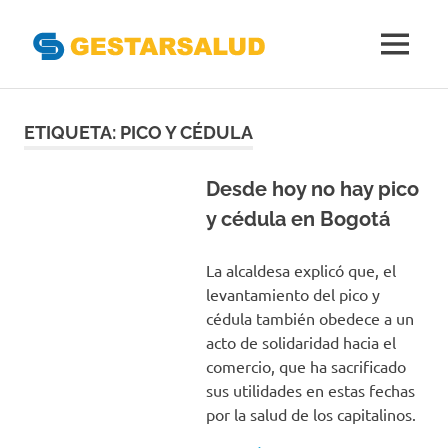
Gestarsal
MENÚ
Asociación
Saltar
de
Empresas
al
ETIQUETA:
PICO Y CÉDULA
Gestoras
contenido
del
Aseguramiento
Desde hoy no hay pico
de
y cédula en Bogotá
la
Salud
La alcaldesa explicó que, el
levantamiento del pico y
cédula también obedece a un
acto de solidaridad hacia el
comercio, que ha sacrificado
sus utilidades en estas fechas
por la salud de los capitalinos.