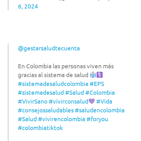
6, 2024
@gestarsaludtecuenta
En Colombia las personas viven más
gracias al sistema de salud
#sistemadesaludcolombia
#EPS
#sistemadesalud
#Salud
#Colombia
#VivirSano
#vivirconsalud
#Vida
#consejossaludables
#saludencolombia
#Salud
#vivirencolombia
#foryou
#colombiatiktok