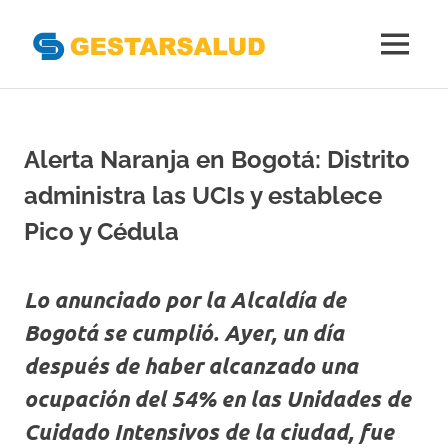
Gestarsal
MENÚ
Asociación
Saltar
de
al
Empresas
Gestoras
contenido
Alerta Naranja en Bogotá: Distrito
del
Aseguramiento
administra las UCIs y establece
de
la
Pico y Cédula
Salud
Lo anunciado por la Alcaldía de
Bogotá se cumplió. Ayer, un día
después de haber alcanzado una
ocupación del 54% en las Unidades de
Cuidado Intensivos de la ciudad, fue