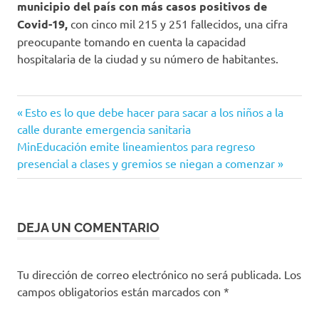
municipio del país con más casos positivos de
Covid-19,
con cinco mil 215 y 251 fallecidos, una cifra
preocupante tomando en cuenta la capacidad
hospitalaria de la ciudad y su número de habitantes.
Alerta
Entrada
Navegación
Esto es lo que debe hacer para sacar a los niños a la
Naranja
anterior:
calle durante emergencia sanitaria
de
Barranquilla
Siguiente
MinEducación emite lineamientos para regreso
entrada:
presencial a clases y gremios se niegan a comenzar
Bogotá
entradas
Ciudad
Bolívar
Claudia
DEJA UN COMENTARIO
López
COVID-
19
Tu dirección de correo electrónico no será publicada.
Los
campos obligatorios están marcados con
*
CRUE
Engativá