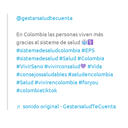
@gestarsaludtecuenta
En Colombia las personas viven más
gracias al sistema de salud
#sistemadesaludcolombia
#EPS
#sistemadesalud
#Salud
#Colombia
#VivirSano
#vivirconsalud
#Vida
#consejossaludables
#saludencolombia
#Salud
#vivirencolombia
#foryou
#colombiatiktok
♬ sonido original - GestarsaludTeCuenta