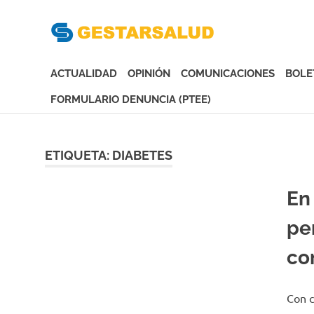
Gesta
Asociación
de
ACTUALIDAD
OPINIÓN
COMUNICACIONES
BOLE
Empresas
Gestoras
FORMULARIO DENUNCIA (PTEE)
del
Saltar
Aseguramiento
al
de
contenido
ETIQUETA:
DIABETES
la
Salud
En
pe
co
Con c