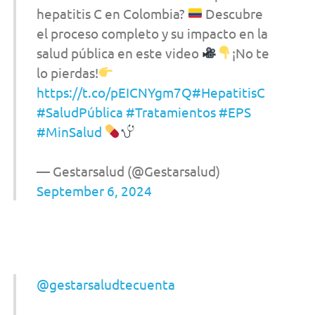
hepatitis C en Colombia?
Descubre
el proceso completo y su impacto en la
salud pública en este video
¡No te
lo pierdas!
https://t.co/pEICNYgm7Q
#HepatitisC
#SaludPública
#Tratamientos
#EPS
#MinSalud
— Gestarsalud (@Gestarsalud)
September 6, 2024
@gestarsaludtecuenta