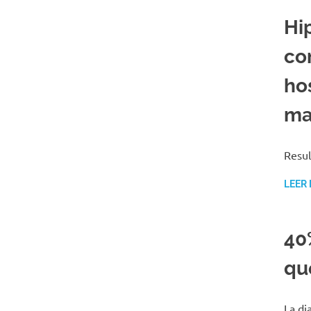
Hi
co
ho
ma
Resul
LEER
40
qu
La di