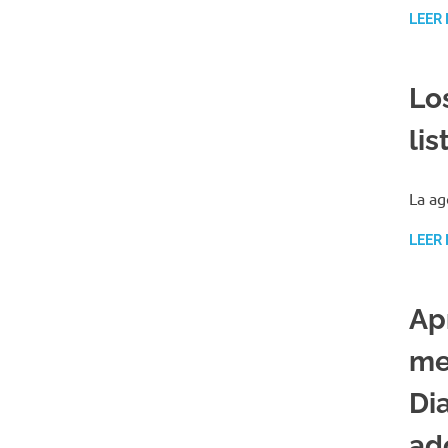
LEER
Lo
li
La ag
LEER
Ap
me
Di
ad