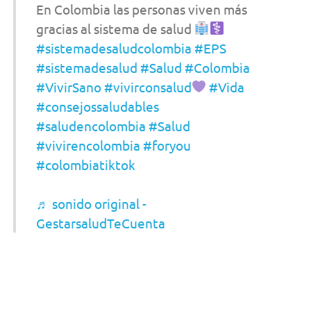
En Colombia las personas viven más
gracias al sistema de salud
#sistemadesaludcolombia
#EPS
#sistemadesalud
#Salud
#Colombia
#VivirSano
#vivirconsalud
#Vida
#consejossaludables
#saludencolombia
#Salud
#vivirencolombia
#foryou
#colombiatiktok
♬ sonido original -
GestarsaludTeCuenta