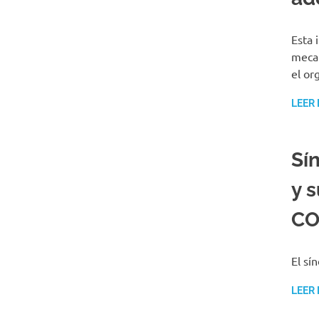
Esta 
mecan
el or
LEER
Sí
y s
CO
El sí
LEER