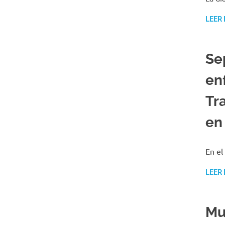
LEER
Se
en
Tr
en
En e
LEER
Mu