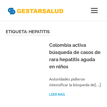
Gestarsal
MENÚ
Asociación
Saltar
de
Empresas
al
ETIQUETA:
HEPATITIS
Gestoras
contenido
del
Aseguramiento
Colombia activa
de
búsqueda de casos de
la
rara hepatitis aguda
Salud
en niños
Autoridades pidieron
intensificar la búsqueda de[…]
LEER MÁS