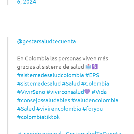
6, 2024
@gestarsaludtecuenta
En Colombia las personas viven más
gracias al sistema de salud
#sistemadesaludcolombia
#EPS
#sistemadesalud
#Salud
#Colombia
#VivirSano
#vivirconsalud
#Vida
#consejossaludables
#saludencolombia
#Salud
#vivirencolombia
#foryou
#colombiatiktok
♬ sonido original - GestarsaludTeCuenta