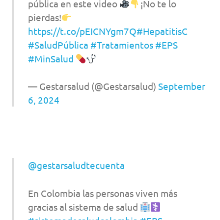
pública en este video
¡No te lo
pierdas!
https://t.co/pEICNYgm7Q
#HepatitisC
#SaludPública
#Tratamientos
#EPS
#MinSalud
— Gestarsalud (@Gestarsalud)
September
6, 2024
@gestarsaludtecuenta
En Colombia las personas viven más
gracias al sistema de salud