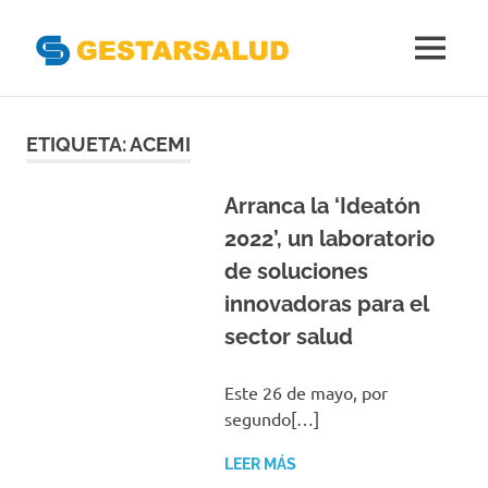
Gestarsal
MENÚ
Asociación
Saltar
de
Empresas
al
ETIQUETA:
ACEMI
Gestoras
contenido
del
Aseguramiento
Arranca la ‘Ideatón
de
2022’, un laboratorio
la
de soluciones
Salud
innovadoras para el
sector salud
Este 26 de mayo, por
segundo[…]
LEER MÁS