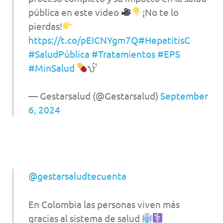
pública en este video
¡No te lo
pierdas!
https://t.co/pEICNYgm7Q
#HepatitisC
#SaludPública
#Tratamientos
#EPS
#MinSalud
— Gestarsalud (@Gestarsalud)
September
6, 2024
@gestarsaludtecuenta
En Colombia las personas viven más
gracias al sistema de salud