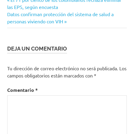
Navegación
Ministerio
anterior:
las EPS, según encuesta
de
de Salud
Siguiente
Datos confirman protección del sistema de salud a
entrada:
personas viviendo con VIH
MinSalud
entradas
salud
DEJA UN COMENTARIO
Tu dirección de correo electrónico no será publicada.
Los
campos obligatorios están marcados con
*
Comentario
*