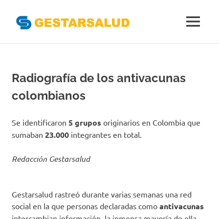
Gestarsal
MENÚ
Asociación
Saltar
de
al
Empresas
Gestoras
contenido
Radiografía de los antivacunas
del
Aseguramiento
colombianos
de
la
Salud
Se identificaron
5 grupos
originarios en Colombia que
sumaban
23.000
integrantes en total.
Redacción Gestarsalud
Gestarsalud rastreó durante varias semanas una red
social en la que personas declaradas como
antivacunas
intercambian información, la inmensa mayoría de ella