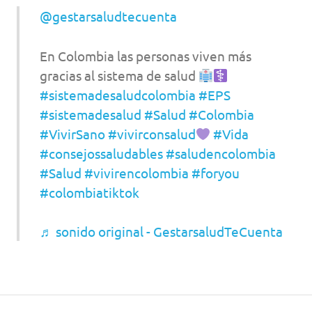
@gestarsaludtecuenta
En Colombia las personas viven más
gracias al sistema de salud
#sistemadesaludcolombia
#EPS
#sistemadesalud
#Salud
#Colombia
#VivirSano
#vivirconsalud
#Vida
#consejossaludables
#saludencolombia
#Salud
#vivirencolombia
#foryou
#colombiatiktok
♬ sonido original - GestarsaludTeCuenta