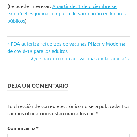
(Le puede interesar:
A partir del 1 de diciembre se
exigirá el esquema completo de vacunación en lugares
públicos
)
Antivacunas
Entrada
Navegación
FDA autoriza refuerzos de vacunas Pfizer y Moderna
colombia
anterior:
de covid-19 para los adultos
de
Siguiente
¿Qué hacer con un antivacunas en la familia?
colombianos
entrada:
entradas
DEJA UN COMENTARIO
Tu dirección de correo electrónico no será publicada.
Los
campos obligatorios están marcados con
*
Comentario
*