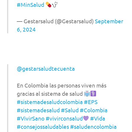
#MinSalud
— Gestarsalud (@Gestarsalud)
September
6, 2024
@gestarsaludtecuenta
En Colombia las personas viven más
gracias al sistema de salud
#sistemadesaludcolombia
#EPS
#sistemadesalud
#Salud
#Colombia
#VivirSano
#vivirconsalud
#Vida
#consejossaludables
#saludencolombia