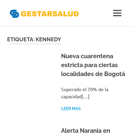
Gestarsal
MENÚ
Asociación
Saltar
de
Empresas
al
ETIQUETA:
KENNEDY
Gestoras
contenido
del
Aseguramiento
Nueva cuarentena
de
estricta para ciertas
la
localidades de Bogotá
Salud
Superado el 70% de la
capacidad[…]
LEER MÁS
Alerta Naranja en