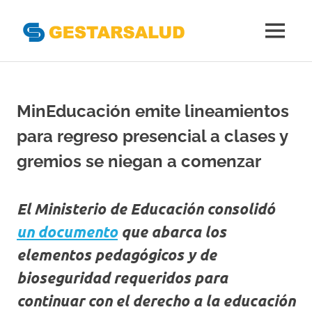
Gestarsal
MENÚ
Asociación
Saltar
de
al
Empresas
Gestoras
contenido
MinEducación emite lineamientos
del
Aseguramiento
para regreso presencial a clases y
de
la
gremios se niegan a comenzar
Salud
El Ministerio de Educación consolidó
un documento
que abarca los
elementos pedagógicos y de
bioseguridad requeridos para
continuar con el derecho a la educación