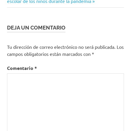
entrada:
escolar de los niños durante la pandemia
Clases
entradas
presenciales
colegios
colombia
DEJA UN COMENTARIO
Coronavirus
COVID-
Tu dirección de correo electrónico no será publicada.
Los
19
campos obligatorios están marcados con
*
MinEducación
Comentario
*