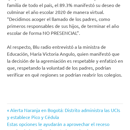
familia de todo el país, el 89.3% manifestó su deseo de
culminar el año escolar 2020 de manera virtual.
“Decidimos acoger el llamado de los padres, como
primeros responsables de sus hijos, de terminar el año
escolar de forma NO PRESENCIAL”.
Al respecto, Blu radio entrevistó a la ministra de
Educación, María Victoria Angulo, quien manifestó que
la decisión de la agremiación es respetable y enfatizó en
que, respetando la voluntad de los padres, podrían
verificar en qué regiones se podrían reabrir los colegios.
Agosto
Entrada
Navegación
Alerta Naranja en Bogotá: Distrito administra las UCIs
Bioseguridad
anterior:
y establece Pico y Cédula
de
Siguiente
Estas opciones le ayudarán a aprovechar el receso
Clases