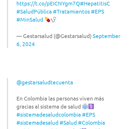
https://t.co/pEICNYgm7Q
#HepatitisC
#SaludPública
#Tratamientos
#EPS
#MinSalud
— Gestarsalud (@Gestarsalud)
September
6, 2024
@gestarsaludtecuenta
En Colombia las personas viven más
gracias al sistema de salud
#sistemadesaludcolombia
#EPS
#sistemadesalud
#Salud
#Colombia