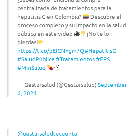
centralizada de tratamientos para la
hepatitis C en Colombia?
Descubre el
proceso completo y su impacto en la salud
pública en este video
¡No te lo
pierdas!
https://t.co/pEICNYgm7Q
#HepatitisC
#SaludPública
#Tratamientos
#EPS
#MinSalud
— Gestarsalud (@Gestarsalud)
September
6, 2024
@gestarsaludtecuenta