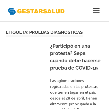
Gestarsal
MENÚ
Asociación
Saltar
de
Empresas
al
ETIQUETA:
PRUEBAS DIAGNÓSTICAS
Gestoras
contenido
del
Aseguramiento
¿Participó en una
de
protesta? Sepa
la
cuándo debe hacerse
Salud
prueba de COVID-19
Las aglomeraciones
registradas en las protestas,
que tienen lugar en el país
desde el 28 de abril, tienen
altamente preocupada a la