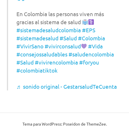
En Colombia las personas viven más
gracias al sistema de salud
#sistemadesaludcolombia
#EPS
#sistemadesalud
#Salud
#Colombia
#VivirSano
#vivirconsalud
#Vida
#consejossaludables
#saludencolombia
#Salud
#vivirencolombia
#foryou
#colombiatiktok
♬ sonido original - GestarsaludTeCuenta
Tema para WordPress: Poseidon de ThemeZee.