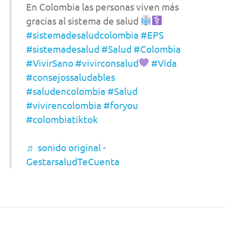
En Colombia las personas viven más
gracias al sistema de salud
#sistemadesaludcolombia
#EPS
#sistemadesalud
#Salud
#Colombia
#VivirSano
#vivirconsalud
#Vida
#consejossaludables
#saludencolombia
#Salud
#vivirencolombia
#foryou
#colombiatiktok
♬ sonido original -
GestarsaludTeCuenta