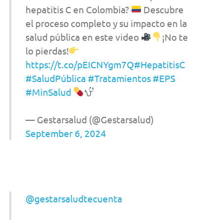
hepatitis C en Colombia?
Descubre
el proceso completo y su impacto en la
salud pública en este video
¡No te
lo pierdas!
https://t.co/pEICNYgm7Q
#HepatitisC
#SaludPública
#Tratamientos
#EPS
#MinSalud
— Gestarsalud (@Gestarsalud)
September 6, 2024
@gestarsaludtecuenta