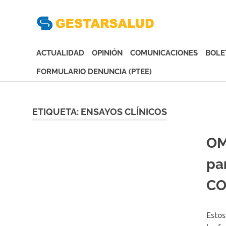
Gesta
Asociación
de
ACTUALIDAD
OPINIÓN
COMUNICACIONES
BOLE
Empresas
Gestoras
FORMULARIO DENUNCIA (PTEE)
del
Saltar
Aseguramiento
al
de
contenido
ETIQUETA:
ENSAYOS CLÍNICOS
la
Salud
OM
pa
CO
Estos