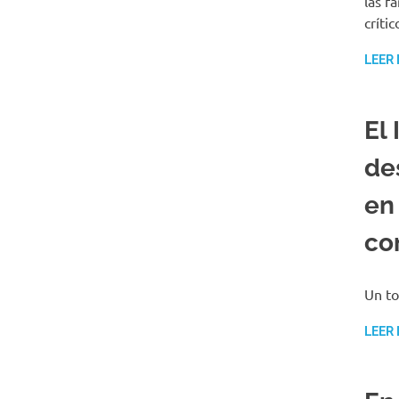
las f
críti
LEER
El
de
en
co
Un to
LEER