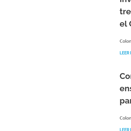
tr
el
Colom
LEER
Co
en
pa
Colom
LEER