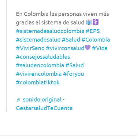
En Colombia las personas viven más
gracias al sistema de salud
#sistemadesaludcolombia
#EPS
#sistemadesalud
#Salud
#Colombia
#VivirSano
#vivirconsalud
#Vida
#consejossaludables
#saludencolombia
#Salud
#vivirencolombia
#foryou
#colombiatiktok
♬ sonido original -
GestarsaludTeCuenta