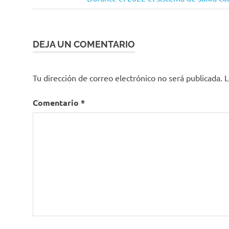
de
moderadoras
entrada:
Ministerio
entradas
de Salud
DEJA UN COMENTARIO
Tu dirección de correo electrónico no será publicada.
L
Comentario
*