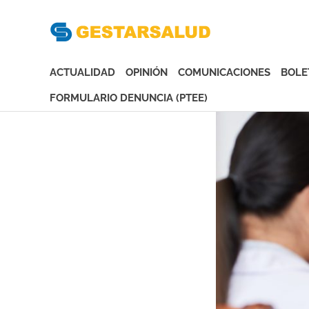
Gesta
Asociación
de
ACTUALIDAD
OPINIÓN
COMUNICACIONES
BOLE
Empresas
Gestoras
FORMULARIO DENUNCIA (PTEE)
del
Saltar
Aseguramiento
al
de
contenido
la
Salud