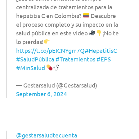
centralizada de tratamientos para la
hepatitis C en Colombia?
Descubre
el proceso completo y su impacto en la
salud pública en este video
¡No te
lo pierdas!
https://t.co/pEICNYgm7Q
#HepatitisC
#SaludPública
#Tratamientos
#EPS
#MinSalud
— Gestarsalud (@Gestarsalud)
September 6, 2024
@gestarsaludtecuenta