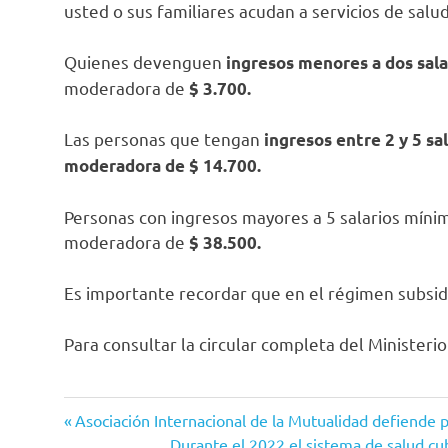
usted o sus familiares acudan a servicios de salud
Quienes devenguen
ingresos menores a dos sala
moderadora de
$ 3.700.
Las personas que tengan
ingresos entre 2 y 5 sa
moderadora de $ 14.700.
Personas con ingresos mayores a 5 salarios míni
moderadora de
$ 38.500.
Es importante recordar que en el régimen subsi
Para consultar la circular completa del Ministerio
copagos
Entrada
Navegación
Asociación Internacional de la Mutualidad defiende p
cuotas
anterior:
Siguiente
Durante el 2022 el sistema de salud c