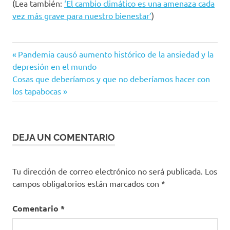
(Lea también:
‘El cambio climático es una amenaza cada
vez más grave para nuestro bienestar’
)
contaminación
Entrada
Navegación
Pandemia causó aumento histórico de la ansiedad y la
auditiva
anterior:
depresión en el mundo
de
Coronavirus
Siguiente
Cosas que deberíamos y que no deberíamos hacer con
entrada:
los tapabocas
entradas
DEJA UN COMENTARIO
Tu dirección de correo electrónico no será publicada.
Los
campos obligatorios están marcados con
*
Comentario
*