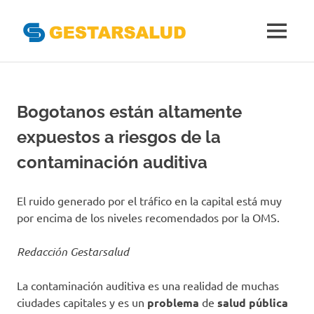
Gestarsal
MENÚ
Asociación
Saltar
de
al
Empresas
Gestoras
contenido
Bogotanos están altamente
del
Aseguramiento
expuestos a riesgos de la
de
la
contaminación auditiva
Salud
El ruido generado por el tráfico en la capital está muy
por encima de los niveles recomendados por la OMS.
Redacción Gestarsalud
La contaminación auditiva es una realidad de muchas
ciudades capitales y es un
problema
de
salud pública