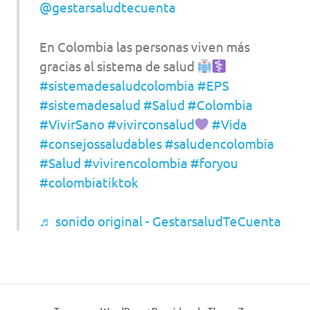
@gestarsaludtecuenta
En Colombia las personas viven más
gracias al sistema de salud
#sistemadesaludcolombia
#EPS
#sistemadesalud
#Salud
#Colombia
#VivirSano
#vivirconsalud
#Vida
#consejossaludables
#saludencolombia
#Salud
#vivirencolombia
#foryou
#colombiatiktok
♬ sonido original - GestarsaludTeCuenta