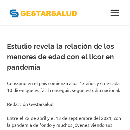
Gestarsal
MENÚ
Asociación
Saltar
de
al
Empresas
Gestoras
contenido
Estudio revela la relación de los
del
Aseguramiento
menores de edad con el licor en
de
la
pandemia
Salud
Consumo en el país comienza a los 13 años y 6 de cada
10 dicen que es fácil conseguir, según estudio nacional.
Redacción Gestarsalud
Entre el 22 de abril y el 13 de septiembre del 2021, con
la pandemia de fondo y muchos jóvenes viendo sus