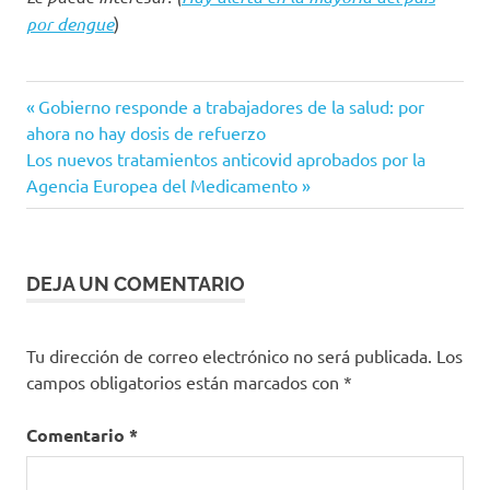
por dengue
)
Licor
Entrada
Navegación
Gobierno responde a trabajadores de la salud: por
Pandemia
anterior:
ahora no hay dosis de refuerzo
de
Siguiente
Los nuevos tratamientos anticovid aprobados por la
entrada:
Agencia Europea del Medicamento
entradas
DEJA UN COMENTARIO
Tu dirección de correo electrónico no será publicada.
Los
campos obligatorios están marcados con
*
Comentario
*