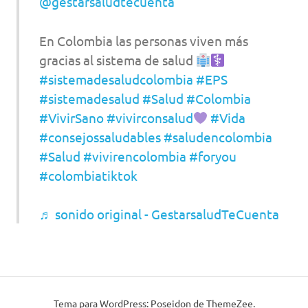
@gestarsaludtecuenta
En Colombia las personas viven más
gracias al sistema de salud
#sistemadesaludcolombia
#EPS
#sistemadesalud
#Salud
#Colombia
#VivirSano
#vivirconsalud
#Vida
#consejossaludables
#saludencolombia
#Salud
#vivirencolombia
#foryou
#colombiatiktok
♬ sonido original - GestarsaludTeCuenta
Tema para WordPress: Poseidon de ThemeZee.