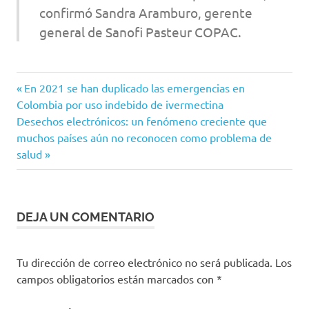
confirmó Sandra Aramburo, gerente
general de Sanofi Pasteur COPAC.
colombia
Entrada
Navegación
En 2021 se han duplicado las emergencias en
Coronavirus
anterior:
Colombia por uso indebido de ivermectina
de
Siguiente
Desechos electrónicos: un fenómeno creciente que
estudio
entrada:
muchos países aún no reconocen como problema de
de fase
entradas
III
salud
GSK
Invima
Sanofi
DEJA UN COMENTARIO
vacuna
Vacuna
Tu dirección de correo electrónico no será publicada.
Los
Covid-
campos obligatorios están marcados con
*
19
Vacuna