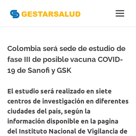
Gestarsal
MENÚ
Asociación
Saltar
de
al
Empresas
Gestoras
contenido
Colombia será sede de estudio de
del
Aseguramiento
fase III de posible vacuna COVID-
de
la
19 de Sanofi y GSK
Salud
El estudio será realizado en siete
centros de investigación en diferentes
ciudades del país, según la
información disponible en la pagina
del Instituto Nacional de Vigilancia de