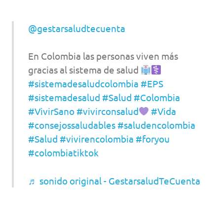
@gestarsaludtecuenta
En Colombia las personas viven más
gracias al sistema de salud
#sistemadesaludcolombia
#EPS
#sistemadesalud
#Salud
#Colombia
#VivirSano
#vivirconsalud
#Vida
#consejossaludables
#saludencolombia
#Salud
#vivirencolombia
#foryou
#colombiatiktok
♬ sonido original - GestarsaludTeCuenta