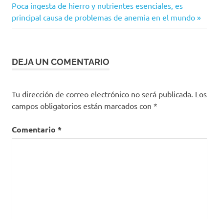
de
alternativas
Siguiente
Poca ingesta de hierro y nutrientes esenciales, es
terapéuticas
entrada:
principal causa de problemas de anemia en el mundo
entradas
facilidad
de
consumo
DEJA UN COMENTARIO
Medicamentos
orodispersables
Tu dirección de correo electrónico no será publicada.
Los
campos obligatorios están marcados con
*
Comentario
*