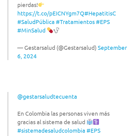
pierdas!
https://t.co/pEICNYgm7Q
#HepatitisC
#SaludPública
#Tratamientos
#EPS
#MinSalud
— Gestarsalud (@Gestarsalud)
September
6, 2024
@gestarsaludtecuenta
En Colombia las personas viven más
gracias al sistema de salud
#sistemadesaludcolombia
#EPS