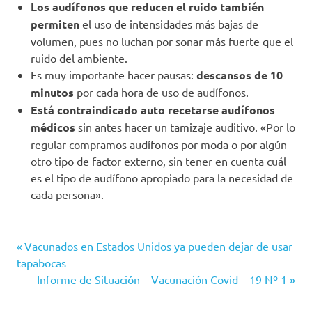
Los audífonos que reducen el ruido también
permiten
el uso de intensidades más bajas de
volumen, pues no luchan por sonar más fuerte que el
ruido del ambiente.
Es muy importante hacer pausas:
descansos de 10
minutos
por cada hora de uso de audífonos.
Está contraindicado auto recetarse audífonos
médicos
sin antes hacer un tamizaje auditivo. «Por lo
regular compramos audífonos por moda o por algún
otro tipo de factor externo, sin tener en cuenta cuál
es el tipo de audífono apropiado para la necesidad de
cada persona».
Audición
Entrada
Navegación
Vacunados en Estados Unidos ya pueden dejar de usar
Audífonos
anterior:
tapabocas
de
Siguiente
Informe de Situación – Vacunación Covid – 19 Nº 1
Coronavirus
entrada:
COVID-
entradas