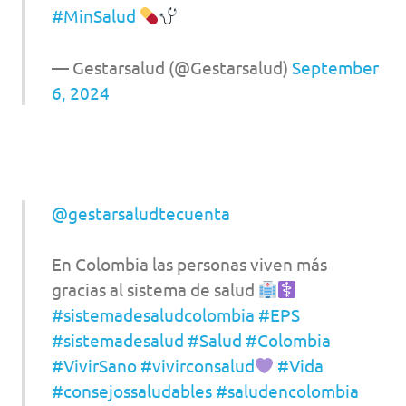
#MinSalud
— Gestarsalud (@Gestarsalud)
September
6, 2024
@gestarsaludtecuenta
En Colombia las personas viven más
gracias al sistema de salud
#sistemadesaludcolombia
#EPS
#sistemadesalud
#Salud
#Colombia
#VivirSano
#vivirconsalud
#Vida
#consejossaludables
#saludencolombia