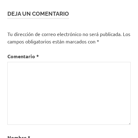
19
problemas
DEJA UN COMENTARIO
auditivos
Problemas
de
Tu dirección de correo electrónico no será publicada.
Los
audición
campos obligatorios están marcados con
*
recomendaciones
de uso
Comentario
*
Sordera
Tiempos
tipos de
audífonos
uso
excesivo
Nombre
*