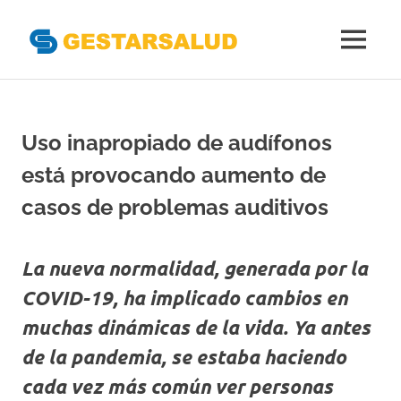
Gestarsal
MENÚ
Asociación
Saltar
de
al
Empresas
Gestoras
contenido
Uso inapropiado de audífonos
del
Aseguramiento
está provocando aumento de
de
la
casos de problemas auditivos
Salud
La nueva normalidad, generada por la
COVID-19, ha implicado cambios en
muchas dinámicas de la vida. Ya antes
de la pandemia, se estaba haciendo
cada vez más común ver personas