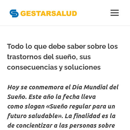
Gestarsal
MENÚ
Asociación
Saltar
de
al
Empresas
Gestoras
contenido
Todo lo que debe saber sobre los
del
Aseguramiento
trastornos del sueño, sus
de
la
consecuencias y soluciones
Salud
Hoy se conmemora el Día Mundial del
Sueño. Este año la fecha lleva
como slogan «Sueño regular para un
futuro saludable». La finalidad es la
de concientizar a las personas sobre