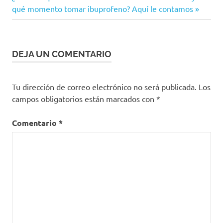
entrada:
qué momento tomar ibuprofeno? Aquí le contamos
Día
entradas
del
Sueño
Día
DEJA UN COMENTARIO
Mundial
del
Sueño
Tu dirección de correo electrónico no será publicada.
Los
Dormir
campos obligatorios están marcados con
*
hábitos
Comentario
*
recomendaciones