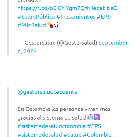
https://t.co/pEICNYgm7Q
#HepatitisC
#SaludPública
#Tratamientos
#EPS
#MinSalud
— Gestarsalud (@Gestarsalud)
September
6, 2024
@gestarsaludtecuenta
En Colombia las personas viven más
gracias al sistema de salud
#sistemadesaludcolombia
#EPS
#sistemadesalud
#Salud
#Colombia