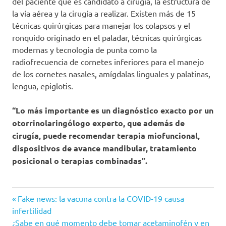
del paciente que es candidato a cirugía, la estructura de
la vía aérea y la cirugía a realizar. Existen más de 15
técnicas quirúrgicas para manejar los colapsos y el
ronquido originado en el paladar, técnicas quirúrgicas
modernas y tecnología de punta como la
radiofrecuencia de cornetes inferiores para el manejo
de los cornetes nasales, amígdalas linguales y palatinas,
lengua, epiglotis.
“Lo más importante es un diagnóstico exacto por un
otorrinolaringólogo experto, que además de
cirugía, puede recomendar terapia miofuncional,
dispositivos de avance mandibular, tratamiento
posicional o terapias combinadas”.
Causas
Entrada
Navegación
Fake news: la vacuna contra la COVID-19 causa
complicaciones
anterior:
infertilidad
de
Siguiente
¿Sabe en qué momento debe tomar acetaminofén y en
consecuencias