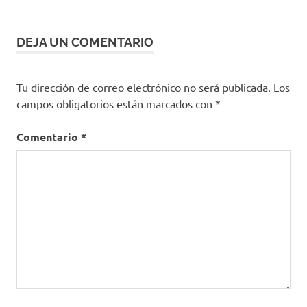
erradicación
INS
DEJA UN COMENTARIO
Instituto
Nacional
de Salud
Tu dirección de correo electrónico no será publicada.
Los
Malaria
campos obligatorios están marcados con
*
MinSalud
Comentario
*
OMS
Organización
Mundial de la
Salud
Situación
nacional
SIVIGILA
Tedros
Adhanom
Ghebreyesus