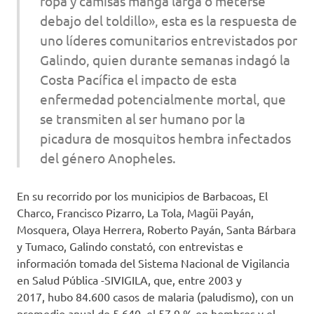
ropa y camisas manga larga o meterse
debajo del toldillo», esta es la respuesta de
uno líderes comunitarios entrevistados por
Galindo, quien durante semanas indagó la
Costa Pacífica el impacto de esta
enfermedad potencialmente mortal, que
se transmiten al ser humano por la
picadura de mosquitos hembra infectados
del género
Anopheles.
En su recorrido por los municipios de Barbacoas, El
Charco, Francisco Pizarro, La Tola, Magüi Payán,
Mosquera, Olaya Herrera, Roberto Payán, Santa Bárbara
y Tumaco, Galindo constató, con entrevistas e
información tomada del Sistema Nacional de Vigilancia
en Salud Pública -SIVIGILA, que, entre 2003 y
2017, hubo 84.600 casos de malaria (paludismo), con un
promedio anual de 5.640, el 57,9 % en hombres y el