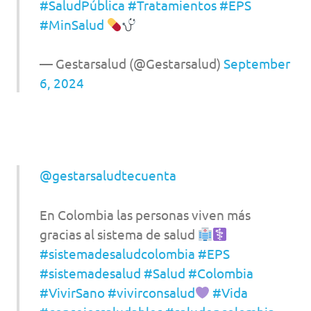
#SaludPública
#Tratamientos
#EPS
#MinSalud
— Gestarsalud (@Gestarsalud)
September
6, 2024
@gestarsaludtecuenta
En Colombia las personas viven más
gracias al sistema de salud
#sistemadesaludcolombia
#EPS
#sistemadesalud
#Salud
#Colombia
#VivirSano
#vivirconsalud
#Vida