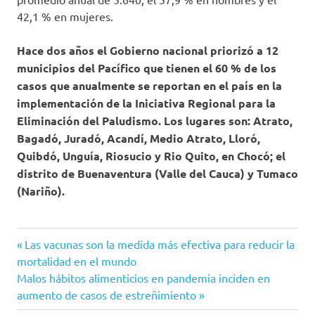
42,1 % en mujeres.
Hace dos años el Gobierno nacional priorizó a 12
municipios del Pacífico que tienen el 60 % de los
casos que anualmente se reportan en el país en la
implementación de la Iniciativa Regional para la
Eliminación del Paludismo. Los lugares son: Atrato,
Bagadó, Juradó, Acandí, Medio Atrato, Lloró,
Quibdó, Unguía, Riosucio y Rio Quito, en Chocó; el
distrito de Buenaventura (Valle del Cauca) y Tumaco
(Nariño).
colombia
Entrada
Navegación
Las vacunas son la medida más efectiva para reducir la
Día
anterior:
mortalidad en el mundo
de
Mundial
Siguiente
Malos hábitos alimenticios en pandemia inciden en
del
entrada:
aumento de casos de estreñimiento
entradas
Paludismo