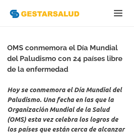
Gestarsal
MENÚ
Asociación
Saltar
de
al
Empresas
Gestoras
contenido
OMS conmemora el Día Mundial
del
Aseguramiento
del Paludismo con 24 países libre
de
la
de la enfermedad
Salud
Hoy se conmemora el Día Mundial del
Paludismo. Una fecha en las que la
Organización Mundial de la Salud
(OMS) esta vez celebra los logros de
los países que están cerca de alcanzar