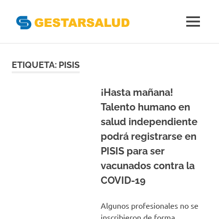
Gestarsal
MENÚ
Asociación
Saltar
de
Empresas
al
ETIQUETA:
PISIS
Gestoras
contenido
del
Aseguramiento
¡Hasta mañana!
de
Talento humano en
la
salud independiente
Salud
podrá registrarse en
PISIS para ser
vacunados contra la
COVID-19
Algunos profesionales no se
inscribieron de forma