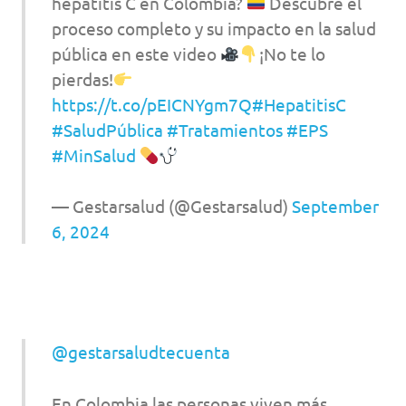
hepatitis C en Colombia?
Descubre el
proceso completo y su impacto en la salud
pública en este video
¡No te lo
pierdas!
https://t.co/pEICNYgm7Q
#HepatitisC
#SaludPública
#Tratamientos
#EPS
#MinSalud
— Gestarsalud (@Gestarsalud)
September
6, 2024
@gestarsaludtecuenta
En Colombia las personas viven más