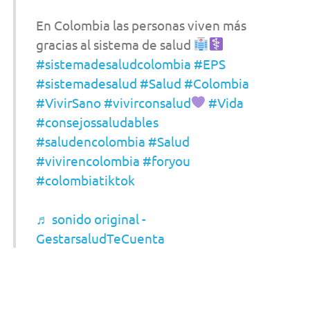
En Colombia las personas viven más
gracias al sistema de salud
#sistemadesaludcolombia
#EPS
#sistemadesalud
#Salud
#Colombia
#VivirSano
#vivirconsalud
#Vida
#consejossaludables
#saludencolombia
#Salud
#vivirencolombia
#foryou
#colombiatiktok
♬ sonido original -
GestarsaludTeCuenta