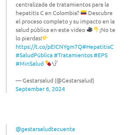
centralizada de tratamientos para la
hepatitis C en Colombia?
Descubre
el proceso completo y su impacto en la
salud pública en este video
¡No te
lo pierdas!
https://t.co/pEICNYgm7Q
#HepatitisC
#SaludPública
#Tratamientos
#EPS
#MinSalud
— Gestarsalud (@Gestarsalud)
September 6, 2024
@gestarsaludtecuenta