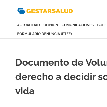
Gesta
Asociación
de
ACTUALIDAD
OPINIÓN
COMUNICACIONES
BOLE
Empresas
Gestoras
FORMULARIO DENUNCIA (PTEE)
del
Saltar
Aseguramiento
al
de
contenido
la
Documento de Volun
Salud
derecho a decidir so
vida