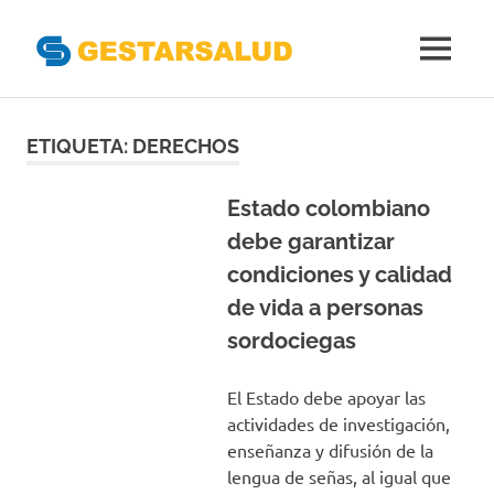
Gestarsal
MENÚ
Asociación
Saltar
de
Empresas
al
ETIQUETA:
DERECHOS
Gestoras
contenido
del
Aseguramiento
Estado colombiano
de
debe garantizar
la
condiciones y calidad
Salud
de vida a personas
sordociegas
El Estado debe apoyar las
actividades de investigación,
enseñanza y difusión de la
lengua de señas, al igual que