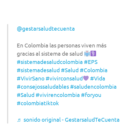
@gestarsaludtecuenta
En Colombia las personas viven más
gracias al sistema de salud
#sistemadesaludcolombia
#EPS
#sistemadesalud
#Salud
#Colombia
#VivirSano
#vivirconsalud
#Vida
#consejossaludables
#saludencolombia
#Salud
#vivirencolombia
#foryou
#colombiatiktok
♬ sonido original - GestarsaludTeCuenta