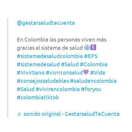
@gestarsaludtecuenta
En Colombia las personas viven más
gracias al sistema de salud
#sistemadesaludcolombia
#EPS
#sistemadesalud
#Salud
#Colombia
#VivirSano
#vivirconsalud
#Vida
#consejossaludables
#saludencolombia
#Salud
#vivirencolombia
#foryou
#colombiatiktok
♬ sonido original - GestarsaludTeCuenta