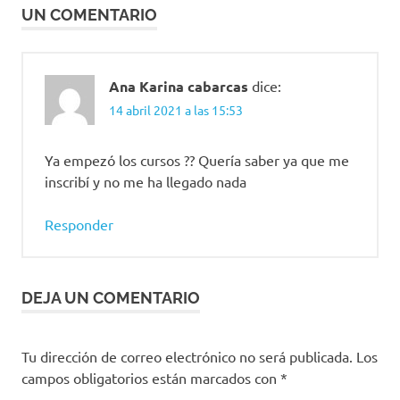
Insimed
UN COMENTARIO
ips
MinSalud
Plan
Ana Karina cabarcas
dice:
Nacional
14 abril 2021 a las 15:53
de
Vacunación
Ya empezó los cursos ?? Quería saber ya que me
Pontificia
inscribí y no me ha llegado nada
Universidad
Javeriana
Responder
Revive
Sena
talento
DEJA UN COMENTARIO
humano
en
salud
Tu dirección de correo electrónico no será publicada.
Los
tercera
campos obligatorios están marcados con
*
convocatoria