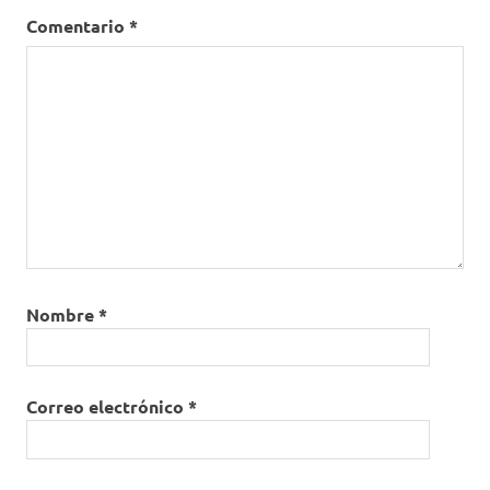
Universidad
Comentario
*
Militar
Nueva
Granada
Universidad
Nacional de
Colombia
vacunación
vacunadores
Nombre
*
Correo electrónico
*