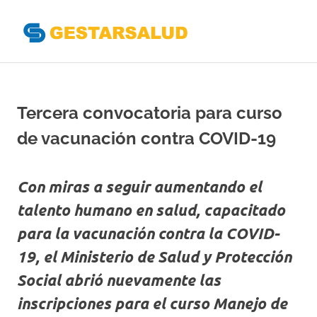
Gestarsal
Asociación
Saltar
de
al
Empresas
Gestoras
contenido
Tercera convocatoria para curso
del
Aseguramiento
de vacunación contra COVID-19
de
la
Salud
Con miras a seguir aumentando el
talento humano en salud, capacitado
para la vacunación contra la COVID-
19, el Ministerio de Salud y Protección
Social abrió nuevamente las
inscripciones para el curso Manejo de