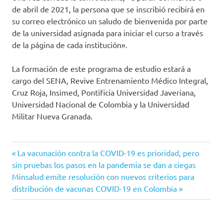
de abril de 2021, la persona que se inscribió recibirá en
su correo electrónico un saludo de bienvenida por parte
de la universidad asignada para iniciar el curso a través
de la página de cada institución».
La formación de este programa de estudio estará a
cargo del SENA, Revive Entrenamiento Médico Integral,
Cruz Roja, Insimed, Pontificia Universidad Javeriana,
Universidad Nacional de Colombia y la Universidad
Militar Nueva Granada.
COVID-
Entrada
Navegación
La vacunación contra la COVID-19 es prioridad, pero
19
anterior:
sin pruebas los pasos en la pandemia se dan a ciegas
de
Cruz
Siguiente
Minsalud emite resolución con nuevos criterios para
Roja
entrada:
distribución de vacunas COVID-19 en Colombia
entradas
Cruz Roja
Colombiana