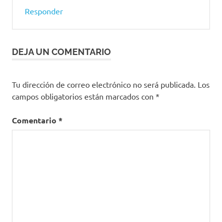
ministro
Responder
de salud
MinSalud
Pfizer
DEJA UN COMENTARIO
Plan
Nacional
Tu dirección de correo electrónico no será publicada.
Los
de
campos obligatorios están marcados con
*
Vacunación
vacuna
Comentario
*