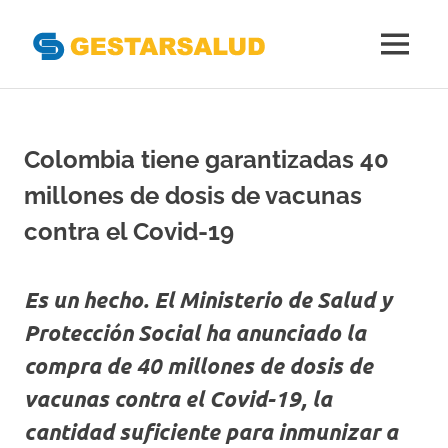
Gestarsal
MENÚ
Asociación
Saltar
de
al
Empresas
Gestoras
contenido
Colombia tiene garantizadas 40
del
Aseguramiento
millones de dosis de vacunas
de
la
contra el Covid-19
Salud
Es un hecho. El Ministerio de Salud y
Protección Social ha anunciado la
compra de 40 millones de dosis de
vacunas contra el Covid-19, la
cantidad suficiente para inmunizar a