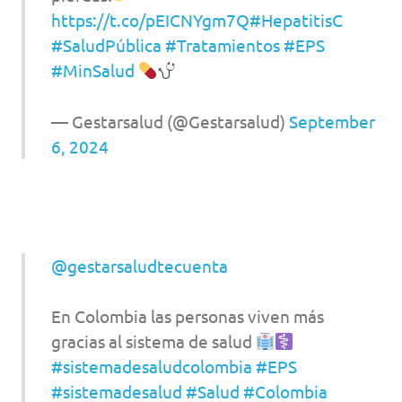
https://t.co/pEICNYgm7Q
#HepatitisC
#SaludPública
#Tratamientos
#EPS
#MinSalud
— Gestarsalud (@Gestarsalud)
September
6, 2024
@gestarsaludtecuenta
En Colombia las personas viven más
gracias al sistema de salud
#sistemadesaludcolombia
#EPS
#sistemadesalud
#Salud
#Colombia