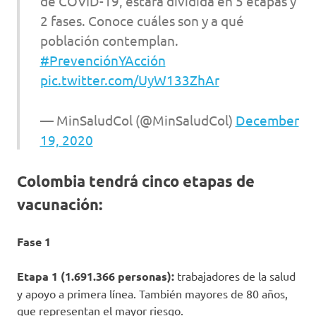
de COVID-19, estará dividida en 5 etapas y
2 fases. Conoce cuáles son y a qué
población contemplan.
#PrevenciónYAcción
pic.twitter.com/UyW133ZhAr
— MinSaludCol (@MinSaludCol)
December
19, 2020
Colombia tendrá cinco etapas de
vacunación:
Fase 1
Etapa 1 (1.691.366 personas):
trabajadores de la salud
y apoyo a primera línea. También mayores de 80 años,
que representan el mayor riesgo.