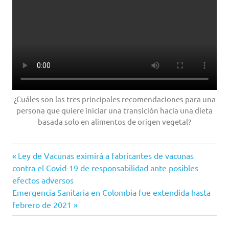
¿Cuáles son las tres principales recomendaciones para una
persona que quiere iniciar una transición hacia una dieta
basada solo en alimentos de origen vegetal?
Alimentación
Entrada
Navegación
Ley de Vacunas eximirá a fabricantes de vacunas
alimentacion
anterior:
contra el Covid-19 de responsabilidad ante posibles
de
sana
efectos adversos
Siguiente
Emergencia Sanitaria en Colombia fue extendida hasta
Dieta
entradas
entrada:
febrero de 2021
Dietas
nutrición