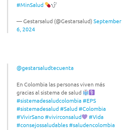
#MinSalud
— Gestarsalud (@Gestarsalud)
September
6, 2024
@gestarsaludtecuenta
En Colombia las personas viven más
gracias al sistema de salud
#sistemadesaludcolombia
#EPS
#sistemadesalud
#Salud
#Colombia
#VivirSano
#vivirconsalud
#Vida
#consejossaludables
#saludencolombia