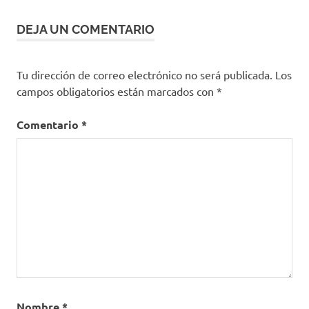
Nutricionista
DEJA UN COMENTARIO
Vegano
Vegetariano
Yogurt
Tu dirección de correo electrónico no será publicada.
Los
campos obligatorios están marcados con
*
Comentario
*
Nombre
*