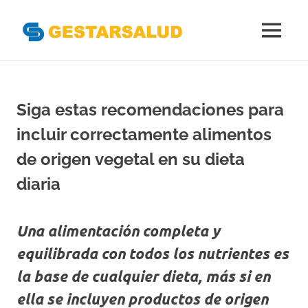
Gestarsal
MENÚ
Asociación
Saltar
de
al
Empresas
Gestoras
contenido
Siga estas recomendaciones para
del
Aseguramiento
incluir correctamente alimentos
de
la
de origen vegetal en su dieta
Salud
diaria
Una alimentación completa y
equilibrada con todos los nutrientes es
la base de cualquier dieta, más si en
ella se incluyen productos de origen