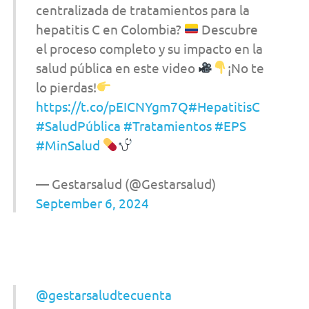
centralizada de tratamientos para la
hepatitis C en Colombia?
Descubre
el proceso completo y su impacto en la
salud pública en este video
¡No te
lo pierdas!
https://t.co/pEICNYgm7Q
#HepatitisC
#SaludPública
#Tratamientos
#EPS
#MinSalud
— Gestarsalud (@Gestarsalud)
September 6, 2024
@gestarsaludtecuenta