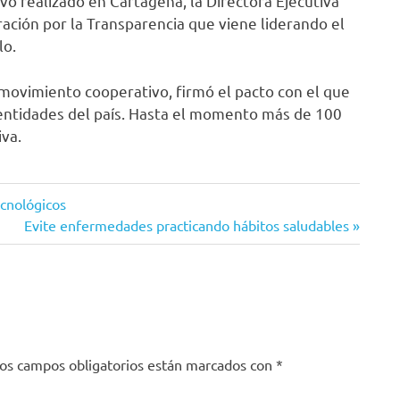
o realizado en Cartagena, la Directora Ejecutiva
ración por la Transparencia que viene liderando el
lo.
l movimiento cooperativo, firmó el pacto con el que
 entidades del país. Hasta el momento más de 100
iva.
cnológicos
Siguiente
Evite enfermedades practicando hábitos saludables
entrada:
os campos obligatorios están marcados con
*