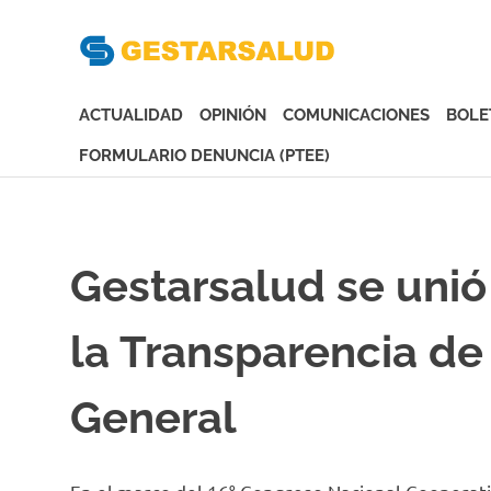
Gesta
Asociación
de
ACTUALIDAD
OPINIÓN
COMUNICACIONES
BOLE
Empresas
Gestoras
FORMULARIO DENUNCIA (PTEE)
del
Saltar
Aseguramiento
al
de
contenido
la
Gestarsalud se unió
Salud
la Transparencia de
General