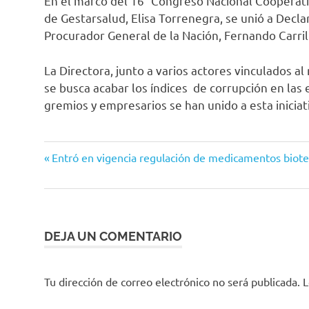
En el marco del 16° Congreso Nacional Cooperativ
de Gestarsalud, Elisa Torrenegra, se unió a Decla
Procurador General de la Nación, Fernando Carril
La Directora, junto a varios actores vinculados a
se busca acabar los índices de corrupción en las
gremios y empresarios se han unido a esta iniciat
elisa
Entrada
Navegación
Entró en vigencia regulación de medicamentos biote
torrenegra
anterior:
de
Gestarsalud
Procuraduría
entradas
Transparencia
DEJA UN COMENTARIO
Tu dirección de correo electrónico no será publicada.
L