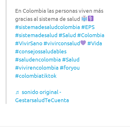
En Colombia las personas viven más
gracias al sistema de salud
#sistemadesaludcolombia
#EPS
#sistemadesalud
#Salud
#Colombia
#VivirSano
#vivirconsalud
#Vida
#consejossaludables
#saludencolombia
#Salud
#vivirencolombia
#foryou
#colombiatiktok
♬ sonido original -
GestarsaludTeCuenta