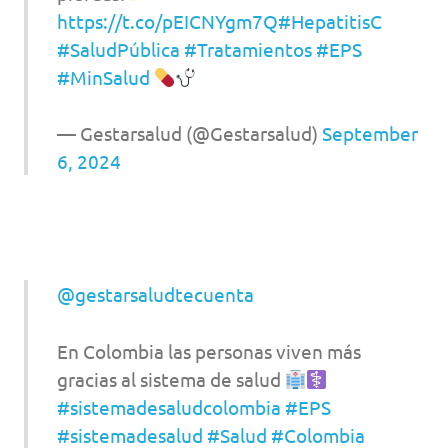
https://t.co/pEICNYgm7Q
#HepatitisC
#SaludPública
#Tratamientos
#EPS
#MinSalud
— Gestarsalud (@Gestarsalud)
September
6, 2024
@gestarsaludtecuenta
En Colombia las personas viven más
gracias al sistema de salud
#sistemadesaludcolombia
#EPS
#sistemadesalud
#Salud
#Colombia