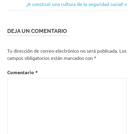
de
habitos
Siguiente
¡A construir una cultura de la seguridad social!
saludables
entrada:
entradas
salud
DEJA UN COMENTARIO
Tu dirección de correo electrónico no será publicada.
Los
campos obligatorios están marcados con
*
Comentario
*