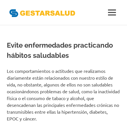
Gestarsal
MENÚ
Asociación
Saltar
de
al
Empresas
Gestoras
contenido
Evite enfermedades practicando
del
Aseguramiento
hábitos saludables
de
la
Salud
Los comportamientos o actitudes que realizamos
diariamente están relacionados con nuestro estilo de
vida, no obstante, algunos de ellos no son saludables
ocasionándonos problemas de salud, como la inactividad
física o el consumo de tabaco y alcohol, que
desencadenan las principales enfermedades crónicas no
transmisibles entre ellas la hipertensión, diabetes,
EPOC y cáncer.